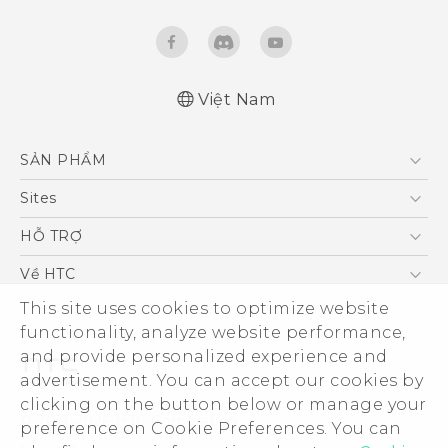
Việt Nam
English - Quick start guide
SẢN PHẨM
English - User manual
5G
Sites
Điện Thoại Thông Minh
HTC Dev
HỖ TRỢ
VIVE
HTC Research
Trung tâm hỗ trợ
Về HTC
Hỗ trợ bảo hành HTC
This site uses cookies to optimize website
ESG
functionality, analyze website performance,
Nhà đầu tư
and provide personalized experience and
Làm việc tại HTC
advertisement. You can accept our cookies by
Chính sách bảo mật
clicking on the button below or manage your
© 2011-2026 HTC Corporation
preference on Cookie Preferences. You can
Bảo mật sản phẩm