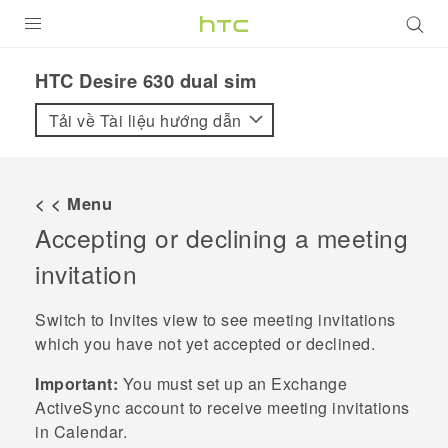
SẢN PHẨM
HTC Desire 630 dual sim‎
VIVE
Tải về Tài liệu hướng dẫn
G REIGNS
ĐIỆN THOẠI THÔNG MINH
< < Menu
Accepting or declining a meeting
VIVERSE
invitation
ỨNG DỤNG
Switch to Invites view to see meeting invitations
HỖ TRỢ
which you have not yet accepted or declined.
Important:
You must set up an Exchange
ActiveSync
account to receive meeting invitations
in
Calendar
.