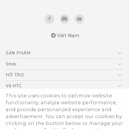
Việt Nam
English - Quick start guide
SẢN PHẨM
English - User manual
5G
Sites
Điện Thoại Thông Minh
HTC Dev
HỖ TRỢ
VIVE
HTC Research
Trung tâm hỗ trợ
Về HTC
Hỗ trợ bảo hành HTC
ESG
This site uses cookies to optimize website
functionality, analyze website performance,
Nhà đầu tư
and provide personalized experience and
Làm việc tại HTC
advertisement. You can accept our cookies by
Chính sách bảo mật
clicking on the button below or manage your
© 2011-2026 HTC Corporation