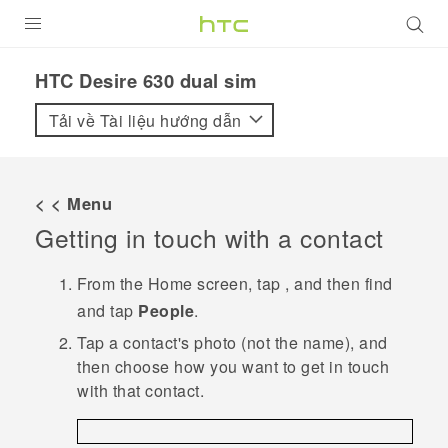
SẢN PHẨM
HTC Desire 630 dual sim‎
VIVE
Tải về Tài liệu hướng dẫn
G REIGNS
ĐIỆN THOẠI THÔNG MINH
< < Menu
Getting in touch with a contact
VIVERSE
ỨNG DỤNG
From the
Home
screen, tap
, and then find
and tap
People
.
HỖ TRỢ
Tap a contact's photo (not the name), and
then choose how you want to get in touch
with that contact.