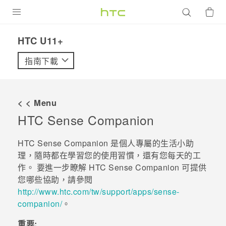
產品
HTC U11+‎
VIVE
指南下載
G REIGNS
智慧型手機
< < Menu
配件
HTC Sense Companion
VIVERSE
HTC Sense Companion
是個人專屬的生活小助
理，隨時都在學習您的使用習慣，還有您每天的工
優惠專區
作。 要進一步瞭解
HTC Sense Companion
可提供
您哪些協助，請參閱
焦點訊息
銷售門市
http://www.htc.com/tw/support/apps/sense-
校園專案
銷售通路
支援服務
companion/
。
企業採購
重要:
VIVELAND