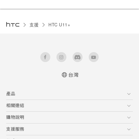
支援
HTC U11+‎
台灣
快速入門手冊
產品
使用手冊
5G
相關連結
智慧型手機
HTC Research
購物說明
配件
購物須知
支援服務
VIVE
訂單管理