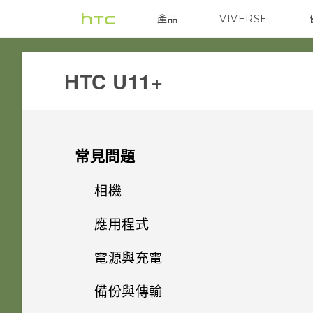
產品
VIVERSE
VIVE
G REIGNS
HTC U11+‎
常見問題
相機
應用程式
能否讓相機停留在待機模式以節
省電力？要如何設定？
電源與充電
為何說出「OK Google」無法啟
動 Google 個人助理？
如何利用聽覺焦點錄下遠方主體
備份與傳輸
我的手機是否向下相容於不支援
清楚且聲音分明的影片？