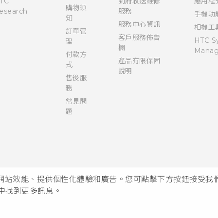
TC
到府收送維修
應用程
購物須
esearch
服務
手機功
知
服務中心資訊
相機工
訂單管
客戶服務佈告
HTC S
理
欄
Manag
付款方
產品有限保固
式
說明
售後服
務
常見問
題
析網站效能、提供個性化體驗和廣告。您可點擊下方按鈕接受我們的 
中找到更多訊息。