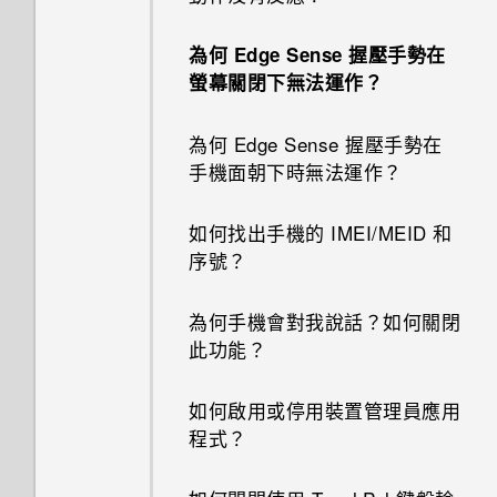
太弱時自動切換至行動網路嗎？
惡意的第三方應用程式？
登入畫面？
為何手機反應緩慢且靜止不動？
手機無法開機時該怎麼做？
我的手機是全新的，但可用儲存
為何 Edge Sense 握壓手勢在
我透過藍牙傳送了一些檔案到電
空間卻比總容量少。為什麼？
如何設定預設的簡訊應用程式？
忘記了手機的螢幕鎖定密碼、
螢幕關閉下無法運作？
為何手機會自動關機？
腦。檔案存到哪裡去了？
如何使用硬體按鍵重新啟動手
PIN 碼或圖形該怎麼辦？
機？
使用 MicroSD 記憶卡作為可移
如何在 HTC 訊息應用程式內以
為何 Edge Sense 握壓手勢在
結束或關閉應用程式最好的方式
如何在電信業者的網路中新增存
除式儲存裝置和使用內部儲存空
粗體顯示未讀取的訊息？
手機遺失或遭竊時該怎麼辦？
手機面朝下時無法運作？
為何？
取點？
如果手機不斷重新啟動或無法開
間有何不同？
機進入主畫面，該怎麼辦？
如何調整 HTC 訊息中的字型大
何謂智慧鎖及如何使用？
如何找出手機的 IMEI/MEID 和
如何查看手機內建的記憶體容量
小？
序號？
及使用量？
手機無法充電時該怎麼做？
為何重新開啟或開啟手機時出現
如何顯示執行中應用程式的清
要求我輸入密碼以解密手機？
為何手機會對我說話？如何關閉
如何重新啟動手機以進入安全模
為何電池電力消耗如此快速？
單？
此功能？
式？
移除螢幕鎖時出現裝置保護功能
Doze 模式如何節省電池電力？
如何啟用開發人員選項？
將停止運作的訊息，裝置保護是
如何啟用或停用裝置管理員應用
如何從通知面板中移除顯示特定
什麼意思？
程式？
應用程式正在背景中執行的通
為何省電模式和極致省電模式都
如何無法在 Google Play Music
知？
變成灰色停用狀態？
中播放 WMA 音樂檔？