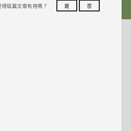
覺得這篇文章有用嗎？
是
否
您的意見回報可協助他人查看最實用的資訊。