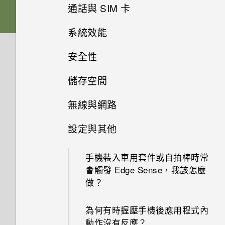
Qualcomm Quick Charge 3.0
我經常因為誤觸最近使用的應用
通話與 SIM 卡
如何備份相片及影片？
的充電配件？
程式或 返回鍵而退出正在玩的
相片看起來模糊不清嗎？以下有
遊戲。如何避免此狀況？
系統效能
一些拍照秘訣
如何在未通話時讓電話撥號列出
如何在手機與電腦之間複製檔
只能使用隨附的 USB Type-C
我的聯絡人及其個人檔案圖片而
案？
傳輸線嗎？能否使用第三方的傳
安全性
何謂螢幕固定功能？如何固定應
為何拍攝的人像照在電腦上會以
如何查看手機最新的軟體更新？
不是通話記錄？
輸線？
用程式？
橫向顯示？
儲存空間
我之前曾使用 HTC 備份。為何
為何手機設定螢幕鎖密碼後仍不
更新手機軟體前該做哪些準備？
我能將 Micro SIM 卡剪小為
手機現在未內建 HTC 備份？
可以透過 micro USB 轉 USB
Google Play Protect 有何作
會鎖住？
為何無法邊錄影邊拍照？
Nano SIM 卡以裝入手機內嗎？
無線與網路
Type-C 轉接器以使用現有的
如何將檔案與資料夾複製或移到
用？如何查看功能是否啟用？
如果無法安裝軟體更新，該怎麼
USB 傳輸線嗎？
如何讓 HTC Sync Manager 辨
記憶卡？
觸碰指紋辨識器為何無法喚醒手
設定與其他
為何我的手機會自動停止錄影？
辦？
識出我的手機？
如何將手機的網際網路連線分享
如何在郵件應用程式內登入我的
機？
給其他裝置使用？
USB Type-C 接頭與舊手機上的
如何檢視 USB 隨身碟內的檔案
Microsoft 電子郵件帳號？
手機異常過熱或溫度過高時該怎
手機裝入車用套件或自拍棒時常
micro USB 接頭有何不同？
能否使用 Wi-Fi 直連 與其他手
與資料夾？
使用 Exchange ActiveSync 時
麼辦？
會觸發 Edge Sense，我該怎麼
機分享媒體檔？
要如何得知我的手機能否在其他
為何手機上的應用程式會當機並
為何無法用我的指紋將螢幕解
做？
國家的本國網路內使用？
螢幕關閉一段時間後，為何我無
我將記憶卡格式化以作為內部儲
強制關閉？
鎖？
如何在手機上測試音訊、顯示和
法接收郵件與即時訊息通知？網
存空間使用時，卻出現該記憶卡
其他部分？
為何有時握壓手機後應用程式內
路電台廣播也停止了。
手機能在找不到 Wi-Fi 或訊號
速度太慢的訊息。為什麼？
如何知道我是否在手機上安裝了
如何在重設手機後通過 Google
動作沒有反應？