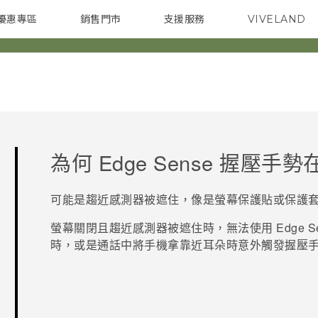
優惠專區
銷售門市
支援服務
VIVELAND
焦點訊息
智慧型手機
校園專案
銷售通路
配件
企業採購
為何
Edge Sense
握壓手勢
可能是趨近感測器被遮住，像是螢幕保護貼或保護
螢幕關閉且趨近感測器被遮住時，無法使用
Edge S
時，或是通話中將手機拿靠近耳朵時意外觸發握壓