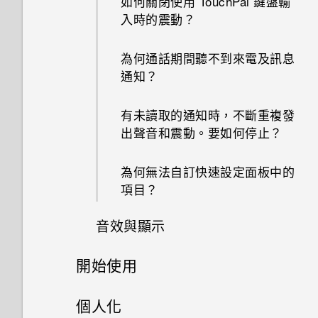
如何關閉使用 TouchPal 鍵盤輸
入時的震動？
手機出狀況時該如何取得協助？
Android 中的應用程式待機如何
GPS 關閉時能否在鎖定螢幕上
節省電池電力？
顯示氣象？
為何通話期間聽不到來電及訊息
通知？
設定中的電池最佳化有何作用？
為何應用程式圖示不再顯示未讀
訊息和通知等未讀項目數量？
有未讀取的通知時，不斷重複發
Qualcomm Quick Charge 3.0
出聲音和震動。要如何停止？
運作方式？
Google 相簿擁有與 HTC 相片
集一樣的功能嗎？
為何無法自訂快速設定面板中的
如何節省電池電力？
項目？
使用應用程式時不斷出現要求授
予權限的提示。為什麼？
音效與顯示
開始使用
如何在 HTC U11‍+ 上播放完整
18:9 長寬比的 YouTube 影片？
手機上的各種便利功能
個人化