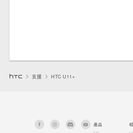
卸載記憶卡
開啟側框啟動
錄製手機螢幕畫面
調整顯示大小
新增應用程式、快速設定和聯絡
輸入文字
觸控音效和震動
人
如何加快輸入速度？
變更顯示語言
調整側框啟動位置
中文輸入
手套模式
取得協助與疑難排解
支援
HTC U11+‎
產品