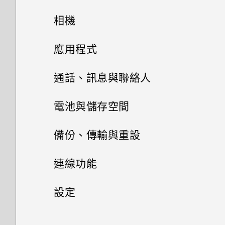
為何播放 YouTube 影片時無法
打開包裝與設定
主畫面配置與字型
使用子母畫面？
方便單手操作
相機
熟悉新手機的功能
小工具與捷徑
HTC U11‍+ 概觀
為何在 HTC U11‍+ 上使用舊款
Edge Sense
拍照和錄影
新增或移除小工具面板
應用程式
的 HTC USB Type-C 耳機時會
Edge Sense
音效偏好設定
HTC Sense 主畫面
卡片固定座
進階相機功能
出現雜音？
啟動列
側框啟動
變更主畫面
Google 相簿
HTC 相機
通話、訊息與聯絡人
更新
Edge Sense 是什麼？
休眠模式
變更來電鈴聲
Nano SIM 卡
我認為麥克風壞了。該怎麼做？
新增主畫面小工具
安裝及移除應用程式
慢動作錄影
Android 8.0
設定主畫面桌布
選擇拍攝模式
手機通話功能
Google 相簿功能介紹
電池與儲存空間
軟體與應用程式更新
設定 Edge Sense
鎖定螢幕
變更通知音效
使用應用程式
SD 卡
能否變更手機上系統的字型樣式
新增主畫面捷徑
拍攝高動態縮時攝影影片
簡訊與多媒體簡訊
從 Google Play 商店取得應用
相機有哪些特殊功能
變更預設字型大小
拍攝相片
檢視相片及影片
電池
使用智慧搜尋撥號
備份、傳輸與重設
和大小？
程式
安裝軟體更新
開啟或關閉 Edge Sense
HTC 應用程式
動作手勢
設定預設音量
聯絡人
存取應用程式
使用保護殼
分類小工具面板和啟動列上的應
選擇場景
儲存空間
豐富的音效
傳送簡訊 (SMS)
設定相片品質和大小
編輯相片
撥打分機號碼
備份與重設
延長電池使用時間的提示
連線功能
如何將喜愛的歌曲或音樂設為鈴
用程式
從網路下載應用程式
安裝應用程式更新
使用 Edge Sense 拍照
HTC Sense Companion
觸控手勢
適用於喇叭的 HTC BoomSound
聲？
排列應用程式
為電池充電
聯絡人清單
手動調整相機設定
螢幕擷取工具
如何在訊息內加入簽名？
傳輸
釋放儲存空間
如何拍出更棒相片的小提示
美化 RAW 相片
快速撥號
使用省電功能
網際網路連線
備份檔案、資料和設定的方式
設定
移動主畫面項目
解除安裝應用程式
從 Google Play 商店安裝應用
變更握壓手機時的執行動作
HTC BlinkFeed
認識手機設定
設定您專屬 HTC USonic 耳機
能否分別調整鈴聲和通知音效的
應用程式捷徑
防水和防塵
新增新的聯絡人
程式更新
拍攝 RAW 相片
完全個人專屬
傳送多媒體訊息 (MMS)
儲存空間類型
無線分享
以 3D Audio 或高解析度音訊錄
從舊手機傳輸內容的方法
剪輯影片
撥打訊息、電子郵件或日曆活動
極致省電模式
備份 HTC U11‍+
一般設定
開啟或關閉數據連線
音量？
移除主畫面項目
影