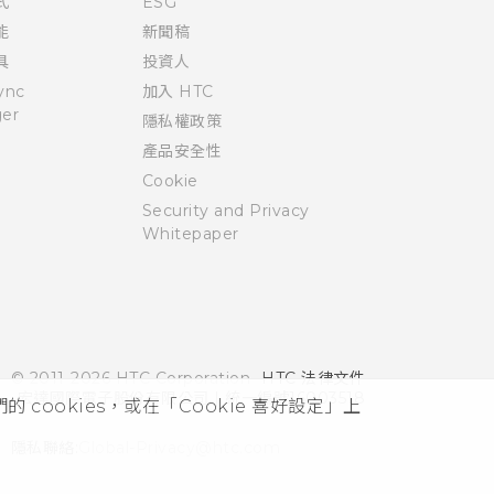
式
ESG
能
新聞稿
具
投資人
ync
加入 HTC
er
隱私權政策
產品安全性
Cookie
Security and Privacy
Whitepaper
© 2011-2026 HTC Corporation
HTC 法律文件
宏達國際電子股份有限公司 | 統一編號16003518
cookies，或在「Cookie 喜好設定」上
隱私聯絡:
Global-Privacy@htc.com