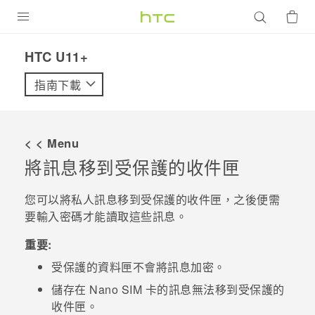
產品
HTC U11+‎
VIVE
指南下載
G REIGNS
智慧型手機
< < Menu
配件
將訊息移到受保護的收件匣
VIVERSE
您可以將私人訊息移到受保護的收件匣，之後便需
要輸入密碼才能讀取這些訊息。
優惠專區
重要:
焦點訊息
銷售門市
受保護的資料匣不會將訊息加密。
校園專案
銷售通路
支援服務
儲存在
Nano SIM
卡的訊息無法移到受保護的
企業採購
收件匣。
VIVELAND