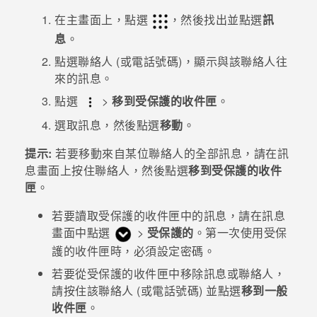
在
主畫面
上，點選
，然後找出並點選
訊
登入
息
。
點選聯絡人 (或電話號碼)，顯示與該聯絡人往
來的訊息。
點選
>
移到受保護的收件匣
。
選取訊息，然後點選
移動
。
提示:
若要移動來自某位聯絡人的全部訊息，請在
訊
息
畫面上按住聯絡人，然後點選
移到受保護的收件
匣
。
若要讀取受保護的收件匣中的訊息，請在
訊息
畫面中點選
>
受保護的
。第一次使用受保
護的收件匣時，必須設定密碼。
若要從受保護的收件匣中移除訊息或聯絡人，
請按住該聯絡人 (或電話號碼) 並點選
移到一般
收件匣
。