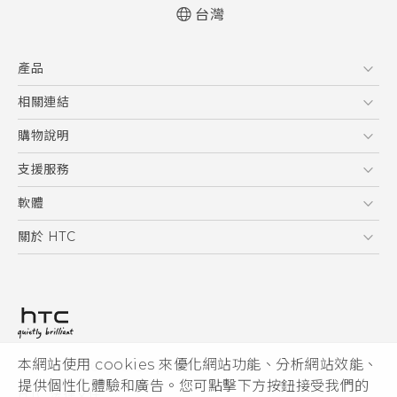
台灣
快速入門手冊
產品
使用手冊
5G
相關連結
智慧型手機
HTC Research
購物說明
配件
購物須知
支援服務
VIVE
訂單管理
到府收送維修服務
軟體
付款方式
服務中心資訊
應用程式
關於 HTC
售後服務
客戶服務佈告欄
手機功能
ESG
常見問題
產品有限保固說明
相機工具
新聞稿
HTC Sync Manager
投資人
加入 HTC
本網站使用 cookies 來優化網站功能、分析網站效能、
© 2011-2026 HTC Corporation
隱私權政策
提供個性化體驗和廣告。您可點擊下方按鈕接受我們的
HTC 法律文件