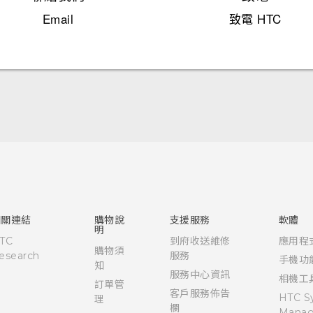
Email
致電 HTC
快速入門手冊
使用手冊
相關連結
購物說
支援服務
軟體
明
TC
到府收送維修
應用程
購物須
esearch
服務
手機功
知
服務中心資訊
相機工
訂單管
客戶服務佈告
HTC S
理
欄
Manag