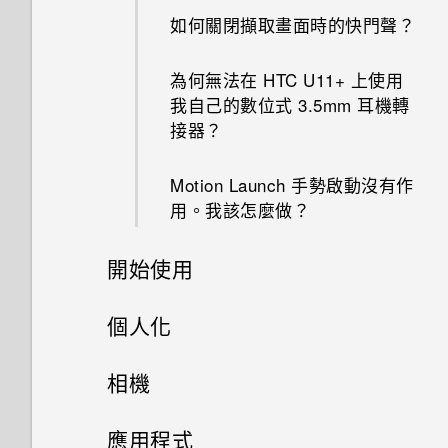
如何關閉使用 TouchPal 鍵盤輸
如何關閉擷取畫面時的快門聲？
入時的震動？
手機出狀況時該如何取得協助？
Android 中的應用程式待機如何
GPS 關閉時能否在鎖定螢幕上
節省電池電力？
顯示氣象？
為何無法在 HTC U11‍+ 上使用
為何通話期間聽不到來電及訊息
我自己的數位式 3.5mm 耳機轉
通知？
設定中的電池最佳化有何作用？
為何應用程式圖示不再顯示未讀
接器？
訊息和通知等未讀項目數量？
有未讀取的通知時，不斷重複發
Qualcomm Quick Charge 3.0
Motion Launch 手勢啟動沒有作
出聲音和震動。要如何停止？
運作方式？
Google 相簿擁有與 HTC 相片
用。我該怎麼做？
集一樣的功能嗎？
為何無法自訂快速設定面板中的
如何節省電池電力？
開始使用
項目？
使用應用程式時不斷出現要求授
予權限的提示。為什麼？
手機上的各種便利功能
個人化
打開包裝與設定
主畫面配置與字型
方便單手操作
相機
熟悉新手機的功能
小工具與捷徑
HTC U11‍+ 概觀
Edge Sense
拍照和錄影
新增或移除小工具面板
應用程式