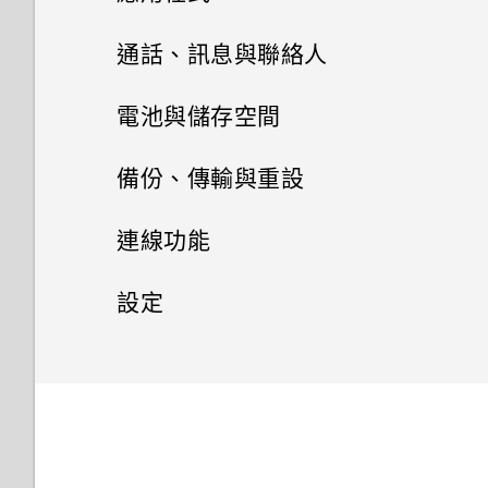
Edge Sense
音效偏好設定
HTC Sense 主畫面
卡片固定座
進階相機功能
啟動列
側框啟動
變更主畫面
Google 相簿
HTC 相機
通話、訊息與聯絡人
更新
Edge Sense 是什麼？
休眠模式
變更來電鈴聲
Nano SIM 卡
新增主畫面小工具
安裝及移除應用程式
慢動作錄影
Android 8.0
設定主畫面桌布
選擇拍攝模式
手機通話功能
Google 相簿功能介紹
電池與儲存空間
軟體與應用程式更新
設定 Edge Sense
鎖定螢幕
變更通知音效
使用應用程式
SD 卡
新增主畫面捷徑
拍攝高動態縮時攝影影片
簡訊與多媒體簡訊
從 Google Play 商店取得應用
相機有哪些特殊功能
變更預設字型大小
拍攝相片
檢視相片及影片
電池
使用智慧搜尋撥號
備份、傳輸與重設
程式
安裝軟體更新
開啟或關閉 Edge Sense
HTC 應用程式
動作手勢
設定預設音量
聯絡人
存取應用程式
使用保護殼
分類小工具面板和啟動列上的應
選擇場景
儲存空間
豐富的音效
傳送簡訊 (SMS)
設定相片品質和大小
編輯相片
撥打分機號碼
備份與重設
延長電池使用時間的提示
連線功能
用程式
從網路下載應用程式
安裝應用程式更新
使用 Edge Sense 拍照
HTC Sense Companion
觸控手勢
適用於喇叭的 HTC BoomSound
排列應用程式
為電池充電
聯絡人清單
手動調整相機設定
螢幕擷取工具
如何在訊息內加入簽名？
傳輸
釋放儲存空間
如何拍出更棒相片的小提示
美化 RAW 相片
快速撥號
使用省電功能
網際網路連線
備份檔案、資料和設定的方式
設定
移動主畫面項目
解除安裝應用程式
從 Google Play 商店安裝應用
變更握壓手機時的執行動作
HTC BlinkFeed
認識手機設定
設定您專屬 HTC USonic 耳機
應用程式捷徑
防水和防塵
新增新的聯絡人
程式更新
拍攝 RAW 相片
完全個人專屬
傳送多媒體訊息 (MMS)
儲存空間類型
無線分享
以 3D Audio 或高解析度音訊錄
從舊手機傳輸內容的方法
剪輯影片
撥打訊息、電子郵件或日曆活動
極致省電模式
備份 HTC U11‍+
一般設定
開啟或關閉數據連線
移除主畫面項目
影
中的電話號碼
啟用進階模式
HTC 主題
使用快速設定
切換最近使用的應用程式
切換手機開關
編輯聯絡人的資訊
相機應用程式如何拍攝 RAW 相
傳送群組訊息
我該將記憶卡當作可移除式或內
從 Android 手機傳輸內容
安全性設定
變更慢動作影片的播放速度
HTC Connect 是什麼？
顯示電池百分比
備份聯絡人與訊息
管理數據使用量
請勿打擾模式
片？
部儲存空間使用呢？
使用 聽覺焦點 錄影
收到來電
Edge Sense 語音輸入
Boost+
旅行模式
同時使用兩個應用程式
初次設定 HTC U11‍+
聯繫聯絡人
轉寄訊息
透過 iCloud 傳送 iPhone 內容
編輯高動態縮時攝影影片
開啟或關閉藍牙
為 Nano SIM 卡指派 PIN 碼
查看電池用量
重設網路設定
Wi-Fi 連線
位置設定
Pro 手動模式模式使用提示