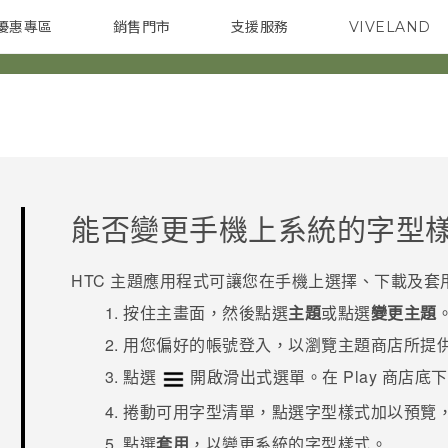
優惠專區
銷售門市
支援服務
VIVELAND
焦點訊息
智慧型手機
校園專案
銷售通路
配件
企業採購
能否變更手機上系統的字型
HTC
主題
應用程式可讓您在手機上選擇、下載及套
按住主畫面，然後點選
主題
或點選
變更主題
用您偏好的帳號登入，以瀏覽
主題
商店所提
點選
開啟滑出式選單。在
Play 商店
底下
捲動可用字型清單，點選字型樣式加以預覽
點選
套用
，以變更系統的字型樣式。