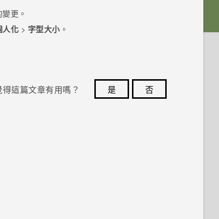
的變更。
個人化
>
字型大小
。
覺得這篇文章有用嗎？
是
否
您的意見回報可協助他人查看最實用的資訊。