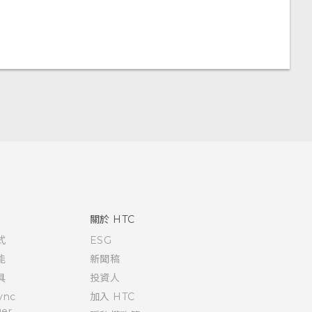
關於 HTC
式
ESG
能
新聞稿
具
投資人
ync
加入 HTC
er