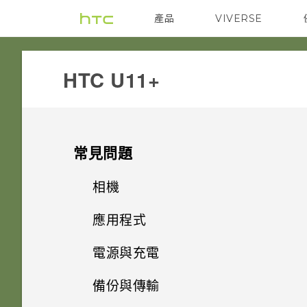
產品
VIVERSE
VIVE
G REIGNS
HTC U11+‎
常見問題
相機
應用程式
能否讓相機停留在待機模式以節
省電力？要如何設定？
電源與充電
為何說出「OK Google」無法啟
動 Google 個人助理？
如何利用聽覺焦點錄下遠方主體
備份與傳輸
我的手機是否向下相容於不支援
清楚且聲音分明的影片？