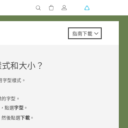
指南下載
樣式和大小？
用字型樣式。
。
供的字型。
，點選
字型
。
，然後點選
下載
。