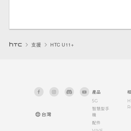
如何加快輸入速度？
變更顯示語言
調整側框啟動位置
中文輸入
手套模式
取得協助與疑難排解
支援
HTC U11+‎
產品
5G
H
R
智慧型手
台灣
機
配件
VIVE