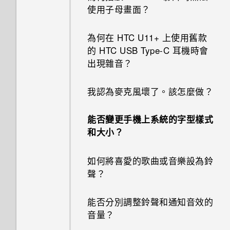
太弱時自動切換至行動網路嗎？
惡意的第三方應用程式？
登入畫面？
使用子母畫面？
為何手機反應緩慢且靜止不動？
手機無法開機時該怎麼做？
我的手機是全新的，但可用儲存
為何 Edge Sense 握壓手勢在
我透過藍牙傳送了一些檔案到電
空間卻比總容量少。為什麼？
如何設定預設的簡訊應用程式？
忘記了手機的螢幕鎖定密碼、
為何在 HTC U11‍+ 上使用舊款
螢幕關閉下無法運作？
為何手機會自動關機？
腦。檔案存到哪裡去了？
如何使用硬體按鍵重新啟動手
PIN 碼或圖形該怎麼辦？
的 HTC USB Type-C 耳機時會
機？
使用 MicroSD 記憶卡作為可移
如何在 HTC 訊息應用程式內以
出現雜音？
為何 Edge Sense 握壓手勢在
結束或關閉應用程式最好的方式
如何在電信業者的網路中新增存
除式儲存裝置和使用內部儲存空
粗體顯示未讀取的訊息？
手機遺失或遭竊時該怎麼辦？
手機面朝下時無法運作？
為何？
取點？
如果手機不斷重新啟動或無法開
間有何不同？
我認為麥克風壞了。該怎麼做？
機進入主畫面，該怎麼辦？
如何調整 HTC 訊息中的字型大
何謂智慧鎖及如何使用？
如何找出手機的 IMEI/MEID 和
如何查看手機內建的記憶體容量
小？
能否變更手機上系統的字型樣式
序號？
及使用量？
手機無法充電時該怎麼做？
為何重新開啟或開啟手機時出現
和大小？
如何顯示執行中應用程式的清
要求我輸入密碼以解密手機？
為何手機會對我說話？如何關閉
如何重新啟動手機以進入安全模
為何電池電力消耗如此快速？
單？
如何將喜愛的歌曲或音樂設為鈴
此功能？
式？
移除螢幕鎖時出現裝置保護功能
聲？
Doze 模式如何節省電池電力？
如何啟用開發人員選項？
將停止運作的訊息，裝置保護是
如何啟用或停用裝置管理員應用
如何從通知面板中移除顯示特定
什麼意思？
能否分別調整鈴聲和通知音效的
程式？
應用程式正在背景中執行的通
為何省電模式和極致省電模式都
如何無法在 Google Play Music
音量？
知？
變成灰色停用狀態？
中播放 WMA 音樂檔？