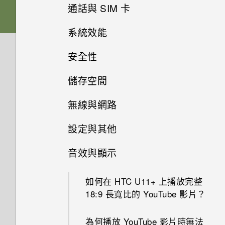
Qualcomm Quick Charge 3.0
我經常因為誤觸最近使用的應用
通話與 SIM 卡
如何備份相片及影片？
的充電配件？
程式或 返回鍵而退出正在玩的
相片看起來模糊不清嗎？以下有
遊戲。如何避免此狀況？
系統效能
一些拍照秘訣
如何在未通話時讓電話撥號列出
如何在手機與電腦之間複製檔
只能使用隨附的 USB Type-C
我的聯絡人及其個人檔案圖片而
案？
傳輸線嗎？能否使用第三方的傳
安全性
何謂螢幕固定功能？如何固定應
為何拍攝的人像照在電腦上會以
如何查看手機最新的軟體更新？
不是通話記錄？
輸線？
用程式？
橫向顯示？
儲存空間
我之前曾使用 HTC 備份。為何
為何手機設定螢幕鎖密碼後仍不
更新手機軟體前該做哪些準備？
我能將 Micro SIM 卡剪小為
手機現在未內建 HTC 備份？
可以透過 micro USB 轉 USB
Google Play Protect 有何作
會鎖住？
為何無法邊錄影邊拍照？
Nano SIM 卡以裝入手機內嗎？
無線與網路
Type-C 轉接器以使用現有的
如何將檔案與資料夾複製或移到
用？如何查看功能是否啟用？
如果無法安裝軟體更新，該怎麼
USB 傳輸線嗎？
如何讓 HTC Sync Manager 辨
記憶卡？
觸碰指紋辨識器為何無法喚醒手
設定與其他
為何我的手機會自動停止錄影？
辦？
識出我的手機？
如何將手機的網際網路連線分享
如何在郵件應用程式內登入我的
機？
給其他裝置使用？
USB Type-C 接頭與舊手機上的
如何檢視 USB 隨身碟內的檔案
Microsoft 電子郵件帳號？
音效與顯示
手機異常過熱或溫度過高時該怎
手機裝入車用套件或自拍棒時常
micro USB 接頭有何不同？
能否使用 Wi-Fi 直連 與其他手
與資料夾？
使用 Exchange ActiveSync 時
麼辦？
會觸發 Edge Sense，我該怎麼
機分享媒體檔？
要如何得知我的手機能否在其他
為何手機上的應用程式會當機並
為何無法用我的指紋將螢幕解
如何在 HTC U11‍+ 上播放完整
做？
國家的本國網路內使用？
螢幕關閉一段時間後，為何我無
我將記憶卡格式化以作為內部儲
強制關閉？
鎖？
18:9 長寬比的 YouTube 影片？
如何在手機上測試音訊、顯示和
法接收郵件與即時訊息通知？網
存空間使用時，卻出現該記憶卡
其他部分？
為何有時握壓手機後應用程式內
路電台廣播也停止了。
手機能在找不到 Wi-Fi 或訊號
速度太慢的訊息。為什麼？
如何知道我是否在手機上安裝了
如何在重設手機後通過 Google
為何播放 YouTube 影片時無法
動作沒有反應？