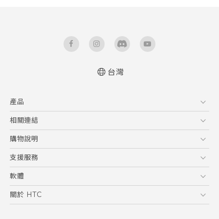
台灣
快速入門手冊
產品
使用手冊
5G
相關連結
智慧型手機
HTC Research
購物說明
配件
購物須知
支援服務
VIVE
訂單管理
到府收送維修服務
軟體
付款方式
服務中心資訊
應用程式
關於 HTC
售後服務
客戶服務佈告欄
手機功能
ESG
常見問題