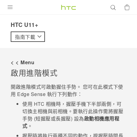
產品
HTC U11+‎
VIVE
指南下載
G REIGNS
智慧型手機
< < Menu
配件
啟用進階模式
VIVERSE
開啟
進階模式
可啟動握住手勢。 您可在此模式下使
用
Edge Sense
執行下列動作：
優惠專區
使用 HTC
相機
時，握壓手機下半部兩側，可
焦點訊息
銷售門市
切換主相機與前相機。要執行此操作需將握壓
手勢 (短握壓或長握壓) 設為
啟動相機應用程
校園專案
銷售通路
支援服務
式
。
企業採購
握壓時將執行兩種不同的動作，視握壓時間長
VIVELAND