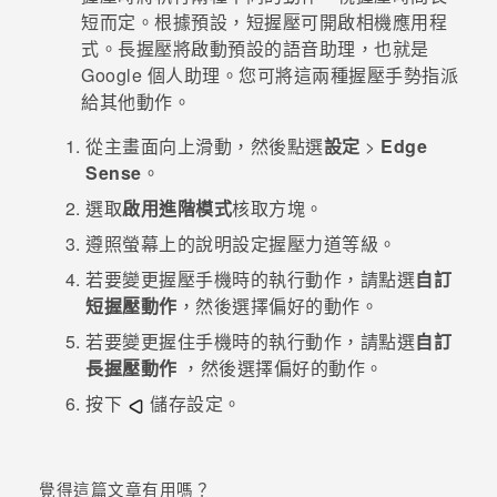
短而定。根據預設，短握壓可開啟
相機
應用程
登入
式。
長握壓將啟動預設的語音助理，也就是
Google 個人助理
。
您可將這兩種握壓手勢指派
給其他動作。
從
主畫面
向上滑動，然後點選
設定
>
Edge
Sense
。
選取
啟用進階模式
核取方塊。
遵照螢幕上的說明設定握壓力道等級。
若要變更握壓手機時的執行動作，請點選
自訂
短握壓動作
，然後選擇偏好的動作。
若要變更握住手機時的執行動作，請點選
自訂
長握壓動作
，然後選擇偏好的動作。
按下
儲存設定。
覺得這篇文章有用嗎？