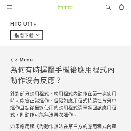
產品
HTC U11+‎
VIVE
指南下載
G REIGNS
智慧型手機
< < Menu
配件
為何有時握壓手機後應用程式內
動作沒有反應？
VIVERSE
優惠專區
針對部分應用程式，應用程式內動作在第一次使用
時可能會正常運作，但假如應用程式持續在背景中
焦點訊息
銷售門市
運作且您從
最近使用的應用程式
清單返回該應用程
式，則動作可能無法再次運作。
校園專案
銷售通路
支援服務
企業採購
如果應用程式內動作無法在第三方的應用程式內運
VIVELAND