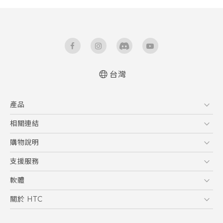
台灣
快速入門手冊
產品
使用手冊
5G
相關連結
智慧型手機
HTC Research
購物說明
配件
購物須知
支援服務
VIVE
訂單管理
到府收送維修服務
軟體
付款方式
服務中心資訊
應用程式
關於 HTC
售後服務
客戶服務佈告欄
手機功能
ESG
常見問題