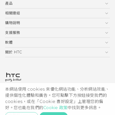
產品
使用手冊
5G
相關連結
智慧型手機
HTC Research
購物說明
配件
購物須知
支援服務
VIVE
訂單管理
到府收送維修服務
軟體
付款方式
服務中心資訊
應用程式
關於 HTC
售後服務
客戶服務佈告欄
手機功能
ESG
常見問題
產品有限保固說明
相機工具
新聞稿
HTC Sync Manager
投資人
加入 HTC
本網站使用 cookies 來優化網站功能、分析網站效能、
© 2011-2026 HTC Corporation
隱私權政策
提供個性化體驗和廣告。您可點擊下方按鈕接受我們的
HTC 法律文件
產品安全性
cookies，或在「Cookie 喜好設定」上管理您的偏
宏達國際電子股份有限公司 | 統一編號16003518
好。您也能在我們的
Cookie 政策
中找到更多訊息。
Cookie
隱私聯絡:
Global-Privacy@htc.com