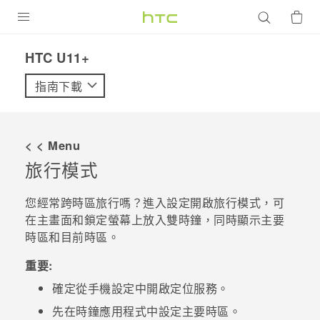
產品
HTC U11+‎
VIVE
指南下載
G REIGNS
智慧型手機
< < Menu
配件
旅行模式
VIVERSE
您經常跨時區旅行嗎？進入設定開啟
旅行模式
，可
在主畫面和鎖定螢幕上放入雙時鐘，同時顯示主要
優惠專區
時區和目前時區。
焦點訊息
銷售門市
重要:
校園專案
銷售通路
支援服務
確定從手機設定中開啟定位服務。
企業採購
先在
時鐘
應用程式中設定主要時區。
VIVELAND