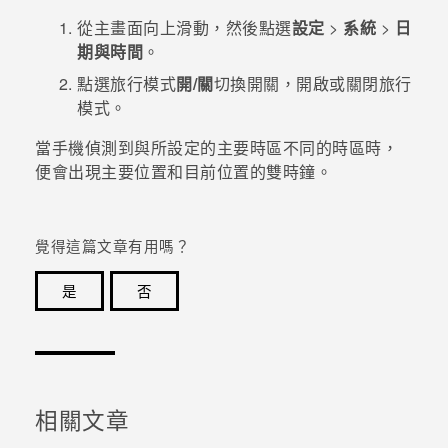
從
主畫面
向上滑動，然後點選
設定
>
系統
>
日
登入
期與時間
。
點選
旅行模式
開/關
切換開關，開啟或關閉旅行
模式。
當手機偵測到與所設定的主要時區不同的時區時，
便會出現主要位置和目前位置的雙時鐘。
覺得這篇文章有用嗎？
是
否
感謝您！您的意見回報可協助他人查看最實用的資訊。
相關文章