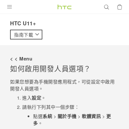
產品
HTC U11+‎
VIVE
指南下載
G REIGNS
智慧型手機
< < Menu
配件
如何啟用開發人員選項？
VIVERSE
如果您想要為手機開發應用程式，可從
設定
中啟用
開發人員選項。
優惠專區
進入
設定
。
焦點訊息
銷售門市
請執行下列其中一個步驟：
校園專案
銷售通路
支援服務
點選
系統
>
關於手機
>
軟體資訊
>
更
多
。
企業採購
VIVELAND