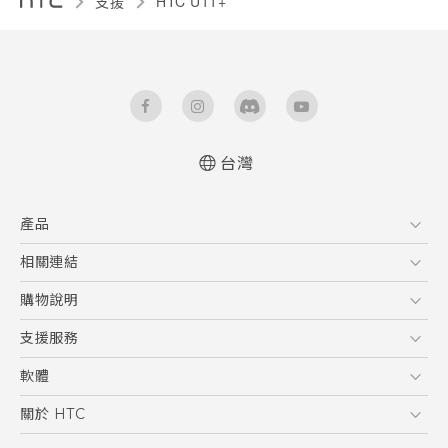
支援
HTC U11+‎
台灣
快速入門手冊
產品
使用手冊
5G
相關連結
智慧型手機
HTC Research
購物說明
配件
購物須知
支援服務
VIVE
訂單管理
到府收送維修服務
軟體
付款方式
服務中心資訊
應用程式
關於 HTC
售後服務
客戶服務佈告欄
手機功能