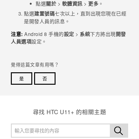
點選
關於
>
軟體資訊
>
更多
。
登入
點選
建置號碼
七次以上，直到出現
您現在已經
的訊息。
是開發人員
注意:
Android
8 手機的
設定
>
系統
下方將出現
開發
人員選項
設定。
覺得這篇文章有用嗎？
是
否
感謝您！您的意見回報可協助他人查看最實用的資訊。
尋找 HTC U11+ 的相關主題