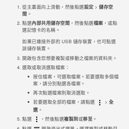
從
主畫面
向上滑動，然後點選
設定
>
儲存空
登入
間
。
點選
內部共用儲存空間
，然後點選
檔案
，或點
選記憶卡的名稱。
如果已連接外部的 USB 儲存裝置，也可點選
該儲存裝置。
開啟包含您想要複製或移動之檔案的資料夾。
選取或取消選取檔案：
按住檔案，可選取檔案。若要選取多個檔
案，請分別點選各檔案。
再次點選檔案則取消選取。
若要選取全部的檔案，請點選
>
全
選
。
點選
，然後點選
複製到
或
移至
。
點選
開啟滑出式選單，選擇複製或移動目