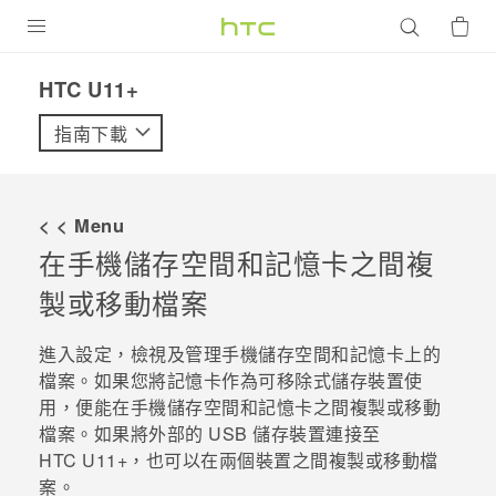
產品
HTC U11+‎
VIVE
指南下載
G REIGNS
智慧型手機
< < Menu
配件
在手機儲存空間和記憶卡之間複
製或移動檔案
VIVERSE
優惠專區
進入設定，檢視及管理手機儲存空間和記憶卡上的
檔案。如果您將記憶卡作為可移除式儲存裝置使
焦點訊息
銷售門市
用，便能在手機儲存空間和記憶卡之間複製或移動
檔案。
如果將外部的 USB 儲存裝置連接至
校園專案
銷售通路
支援服務
HTC U11‍+
，也可以在兩個裝置之間複製或移動檔
企業採購
案。
VIVELAND