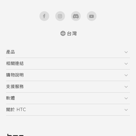
台灣
快速入門手冊
產品
使用手冊
5G
相關連結
智慧型手機
HTC Research
購物說明
配件
購物須知
支援服務
VIVE
訂單管理
到府收送維修服務
軟體
付款方式
服務中心資訊
應用程式
關於 HTC
售後服務
客戶服務佈告欄
手機功能
ESG
常見問題
產品有限保固說明
相機工具
新聞稿