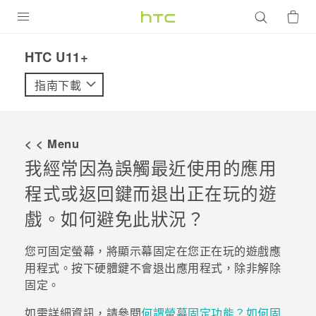
產品
HTC U11+‎
VIVE
指南下載
G REIGNS
智慧型手機
< < Menu
配件
我經常因為誤觸
最近使用的應用
程式
或
返回
鍵而退出正在玩的遊
VIVERSE
戲。如何避免此狀況？
優惠專區
您可固定螢幕，將顯示幕固定在您正在玩的遊戲應
焦點訊息
銷售門市
用程式。按下硬體鍵不會退出應用程式，除非解除
校園專案
銷售通路
支援服務
固定。
企業採購
如需詳細資訊，請參閱
何謂螢幕固定功能？如何固
VIVELAND