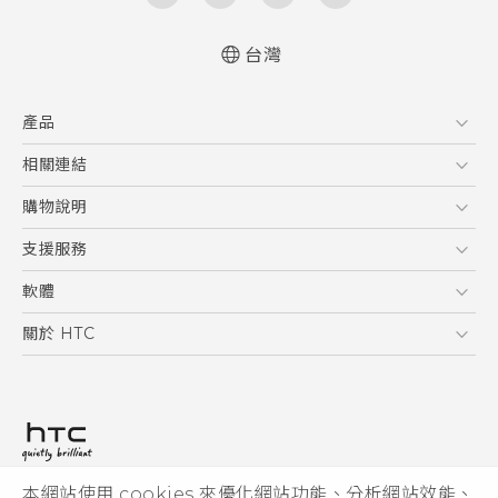
台灣
快速入門手冊
產品
使用手冊
5G
相關連結
智慧型手機
HTC Research
購物說明
配件
購物須知
支援服務
VIVE
訂單管理
到府收送維修服務
軟體
付款方式
服務中心資訊
應用程式
關於 HTC
售後服務
客戶服務佈告欄
手機功能
ESG
常見問題
產品有限保固說明
相機工具
新聞稿
HTC Sync Manager
投資人
加入 HTC
本網站使用 cookies 來優化網站功能、分析網站效能、
© 2011-2026 HTC Corporation