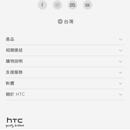
台灣
快速入門手冊
產品
使用手冊
5G
相關連結
智慧型手機
HTC Research
購物說明
配件
購物須知
支援服務
VIVE
訂單管理
到府收送維修服務
軟體
付款方式
服務中心資訊
應用程式
關於 HTC
售後服務
客戶服務佈告欄
手機功能
ESG
常見問題
產品有限保固說明
相機工具
新聞稿
HTC Sync Manager
投資人