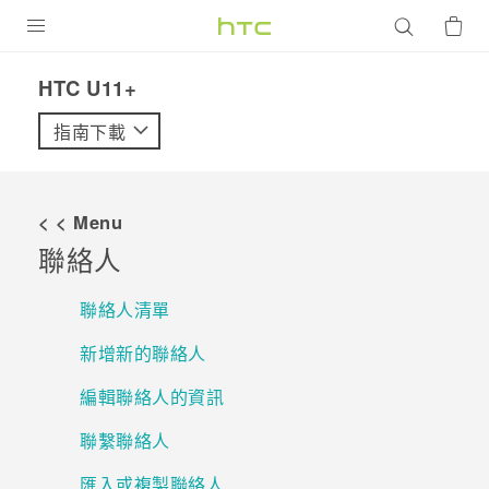
產品
HTC U11+‎
VIVE
指南下載
G REIGNS
智慧型手機
< < Menu
配件
聯絡人
VIVERSE
聯絡人清單
優惠專區
新增新的聯絡人
焦點訊息
銷售門市
編輯聯絡人的資訊
校園專案
銷售通路
支援服務
聯繫聯絡人
企業採購
匯入或複製聯絡人
VIVELAND