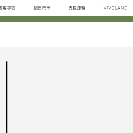
優惠專區
銷售門市
支援服務
VIVELAND
焦點訊息
智慧型手機
校園專案
銷售通路
配件
企業採購