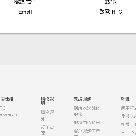
聯絡我們
致電
Email
致電 HTC
快速入門手冊
使用手冊
相關連結
購物說
支援服務
軟體
明
TC
到府收送維修
應用程
購物須
esearch
服務
手機功
知
服務中心資訊
相機工
訂單管
客戶服務佈告
HTC S
理