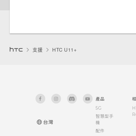
如何關閉使用 TouchPal 鍵盤輸
人
如何關閉擷取畫面時的快門聲？
入時的震動？
手機出狀況時該如何取得協助？
Android 中的應用程式待機如何
如何加快輸入速度？
GPS 關閉時能否在鎖定螢幕上
變更顯示語言
調整側框啟動位置
節省電池電力？
顯示氣象？
為何無法在 HTC U11‍+ 上使用
為何通話期間聽不到來電及訊息
中文輸入
手套模式
我自己的數位式 3.5mm 耳機轉
通知？
設定中的電池最佳化有何作用？
為何應用程式圖示不再顯示未讀
接器？
訊息和通知等未讀項目數量？
取得協助與疑難排解
有未讀取的通知時，不斷重複發
支援
HTC U11+‎
Qualcomm Quick Charge 3.0
Motion Launch 手勢啟動沒有作
出聲音和震動。要如何停止？
運作方式？
Google 相簿擁有與 HTC 相片
用。我該怎麼做？
集一樣的功能嗎？
為何無法自訂快速設定面板中的
如何節省電池電力？
項目？
使用應用程式時不斷出現要求授
予權限的提示。為什麼？
產品
5G
H
R
智慧型手
台灣
機
配件