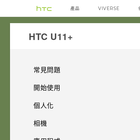
產品
VIVERSE
VIVE
G REIGNS
HTC U11+‎
常見問題
相機
開始使用
應用程式
手機上的各種便利功能
能否讓相機停留在待機模式以節
個人化
省電力？要如何設定？
電源與充電
打開包裝與設定
為何說出「OK Google」無法啟
主畫面配置與字型
方便單手操作
相機
動 Google 個人助理？
如何利用聽覺焦點錄下遠方主體
備份與傳輸
熟悉新手機的功能
我的手機是否向下相容於不支援
小工具與捷徑
清楚且聲音分明的影片？
HTC U11‍+ 概觀
Edge Sense
拍照和錄影
新增或移除小工具面板