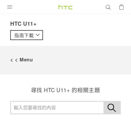
產品
HTC U11+‎
VIVE
指南下載
G REIGNS
智慧型手機
< < Menu
配件
VIVERSE
尋找 HTC U11+ 的相關主題
優惠專區
焦點訊息
銷售門市
校園專案
銷售通路
支援服務
企業採購
VIVELAND