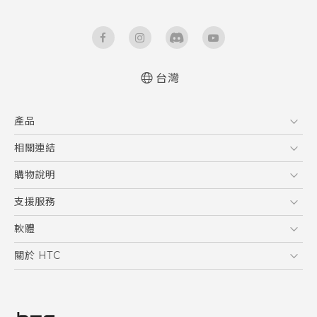
台灣
快速入門手冊
產品
使用手冊
5G
相關連結
智慧型手機
HTC Research
購物說明
配件
購物須知
支援服務
VIVE
訂單管理
到府收送維修服務
軟體
付款方式
服務中心資訊
應用程式
關於 HTC
售後服務
客戶服務佈告欄
手機功能
ESG
常見問題
產品有限保固說明
相機工具
新聞稿