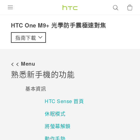
產品
HTC One M9+ 光學防手震極速對焦‎
VIVE
指南下載
G REIGNS
智慧型手機
< < Menu
配件
熟悉新手機的功能
VIVERSE
基本資訊
優惠專區
HTC Sense 首頁
焦點訊息
銷售門市
休眠模式
校園專案
銷售通路
支援服務
將螢幕解鎖
企業採購
動作手勢
VIVELAND