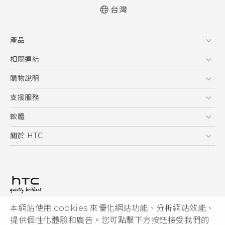
台灣
快速入門手冊
產品
使用手冊
5G
相關連結
智慧型手機
HTC Research
購物說明
配件
購物須知
支援服務
VIVE
訂單管理
到府收送維修服務
軟體
付款方式
服務中心資訊
應用程式
關於 HTC
售後服務
客戶服務佈告欄
手機功能
ESG
常見問題
產品有限保固說明
相機工具
新聞稿
HTC Sync Manager
投資人
加入 HTC
本網站使用 cookies 來優化網站功能、分析網站效能、
© 2011-2026 HTC Corporation
隱私權政策
提供個性化體驗和廣告。您可點擊下方按鈕接受我們的