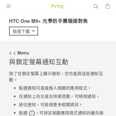
產品
HTC One M9+ 光學防手震極速對焦‎
VIVE
指南下載
G REIGNS
智慧型手機
< < Menu
配件
與鎖定螢幕通知互動
VIVERSE
除了在鎖定螢幕上顯示通知，您也能與這些通知互
動。
優惠專區
點選通知可直接進入相關的應用程式。
焦點訊息
銷售門市
在通知上向左或右快速滑動，可移除通知。
校園專案
銷售通路
支援服務
按住通知，可檢視更多相關資訊。
企業採購
點選
，可排定相關應用程式通知的優先順
VIVELAND