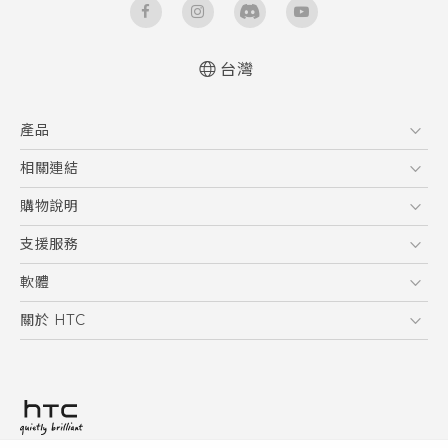
台灣
快速入門手冊
產品
使用手冊
5G
相關連結
智慧型手機
HTC Research
購物說明
配件
購物須知
支援服務
VIVE
訂單管理
到府收送維修服務
軟體
付款方式
服務中心資訊
應用程式
關於 HTC
售後服務
客戶服務佈告欄
手機功能
ESG
常見問題
產品有限保固說明
相機工具
新聞稿
HTC Sync Manager
投資人
加入 HTC