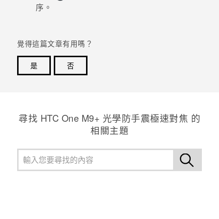
序。
登入
覺得這篇文章有用嗎？
是
否
感謝您！您的意見回報可協助他人查看最實用的資訊。
尋找 HTC One M9+ 光學防手震極速對焦 的
相關主題