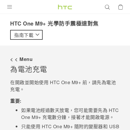
產品
HTC One M9+ 光學防手震極速對焦‎
VIVE
指南下載
G REIGNS
智慧型手機
< < Menu
配件
為電池充電
VIVERSE
在開啟並開始使用
HTC One M9+
前，請先為電池
充電。
優惠專區
重要:
焦點訊息
銷售門市
如果電池經過數天放電，您可能需要先為
HTC
校園專案
銷售通路
支援服務
One M9+
充電數分鐘，接著才能開啟電源。
企業採購
只能使用
HTC One M9+
隨附的變壓器和 USB
VIVELAND