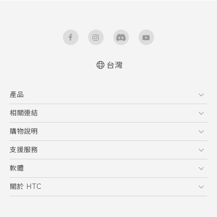
台灣
快速入門手冊
產品
使用手冊
5G
相關連結
智慧型手機
HTC Research
購物說明
配件
購物須知
支援服務
VIVE
訂單管理
到府收送維修服務
軟體
付款方式
服務中心資訊
應用程式
關於 HTC
售後服務
客戶服務佈告欄
手機功能
ESG
常見問題
產品有限保固說明
相機工具