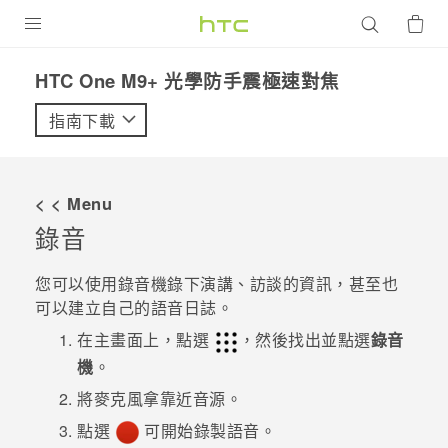
產品
HTC One M9+ 光學防手震極速對焦‎
VIVE
指南下載
G REIGNS
智慧型手機
< < Menu
配件
錄音
VIVERSE
您可以使用
錄音機
錄下演講、訪談的資訊，甚至也
可以建立自己的語音日誌。
優惠專區
在
主畫面
上，點選
，然後找出並點選
錄音
焦點訊息
銷售門市
機
。
校園專案
將麥克風拿靠近音源。
銷售通路
支援服務
點選
可開始錄製語音。
企業採購
VIVELAND