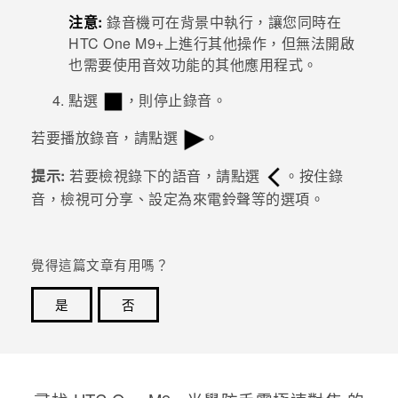
注意:
錄音機
可在背景中執行，讓您同時在
登入
HTC One M9+
上進行其他操作，但無法開啟
也需要使用音效功能的其他應用程式。
點選
，則停止錄音。
若要播放錄音，請點選
。
提示:
若要檢視錄下的語音，請點選
。按住錄
音，檢視可分享、設定為來電鈴聲等的選項。
覺得這篇文章有用嗎？
是
否
感謝您！您的意見回報可協助他人查看最實用的資訊。