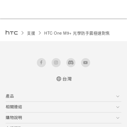
支援
HTC One M9+ 光學防手震極速對焦‎
台灣
快速入門手冊
產品
使用手冊
5G
相關連結
智慧型手機
HTC Research
購物說明
配件