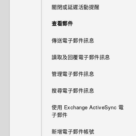
剪輯影片
關閉或延遲活動提醒
何謂 HTC Sense 首頁小工具？
多重桌布
指紋辨識器
連拍合成
關閉相機應用程式
將歌曲設成鈴聲
檢視、編輯和儲存 Zoe 精選
查看郵件
設定 HTC Sense 首頁小工具
依時間改變的桌布
更新手機軟體
物件移除
拍攝連續的相片
檢視歌詞
傳送電子郵件訊息
設定住家及工作位置
變更主畫面
從 Play 商店取得應用程式
線形效果
拍攝自拍和人物照的小秘訣
在 YouTube 中尋找音樂影片
讀取及回覆電子郵件訊息
手動切換位置
新增或移除小工具面板
從網路下載應用程式
鏤空特效
使用瞬間美膚套用柔膚美化
收聽 FM 收音機
管理電子郵件訊息
釘選及取消釘選應用程式
排列小工具面板
解除安裝應用程式
幻影萬花筒
使用自動自拍
何謂 HTC Connect？
搜尋電子郵件訊息
新增應用程式至 HTC Sense 首
新增主畫面小工具
雙重曝光
使用聲控自拍
使用 HTC Connect 分享媒體
頁小工具
使用 Exchange ActiveSync 電
新增主畫面捷徑
魔法幻境
使用自拍計時器拍照
子郵件
傳送音樂至 Blackfire 相容喇叭
開啟及關閉智慧資料夾
啟動列
魔法變臉
使用連拍組合拍攝自拍照
新增電子郵件帳號
將音樂傳送至支援 Qualcomm
何謂 Motion Launch 手勢啟