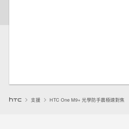
使用塗鴉
協助工具設定
撥打分機號碼
釋放儲存空間
關於 HTC Sync Manager
聯繫聯絡人
通知 LED 指示燈
使用時鐘
設定螢幕關閉時間
回撥未接來電
我該將記憶卡當作可移除式或內
在電腦上安裝 HTC Sync
選取、複製及貼上文字
部儲存空間使用呢？
Manager
查看氣象
螢幕亮度
快速撥號
HTC Sense 鍵盤
將記憶卡設為內部儲存空間
取得協助
錄音
觸控音效和震動
輸入文字
在手機儲存空間和記憶卡之間移
將 iPhone 內容傳輸至 HTC 手
變更螢幕語言
動應用程式及資料
機
使用文字預測輸入文字
手套模式
將應用程式移到記憶卡
重設 HTC One M9+ (硬體重設)
使用滑行鍵盤
飛安模式
支援
HTC One M9+ 光學防手震極速對焦‎
檢視及管理儲存裝置上的檔案
重新啟動 HTC One M9+ (軟體
語音輸入文字
重設)
自動旋轉螢幕
卸載記憶卡
中文輸入
重設網路設定