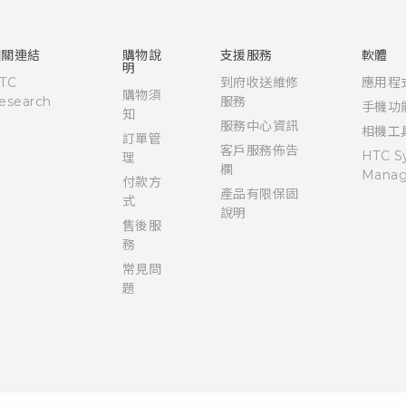
快速入門手冊
使用手冊
相關連結
購物說
支援服務
軟體
明
TC
到府收送維修
應用程
購物須
esearch
服務
手機功
知
服務中心資訊
相機工
訂單管
客戶服務佈告
HTC S
理
欄
Manag
付款方
產品有限保固
式
說明
售後服
務
常見問
題