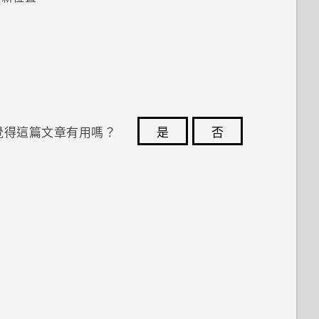
覺得這篇文章有用嗎？
是
否
您的意見回報可協助他人查看最實用的資訊。