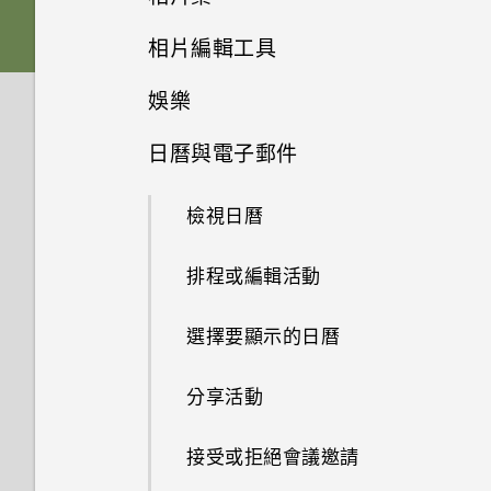
軟體與應用程式更新
將螢幕解鎖
刪除主題
相片編輯工具
切換手機開關
從 Android 手機傳輸內容
選擇拍攝模式
在相片集內檢視相片和影片
娛樂
動作手勢
編輯主題
選取相片進行編輯
插槽和卡片固定座
從 iPhone 傳輸內容的方式
縮放
新增相片或影片至相簿
日曆與電子郵件
切換 HTC BoomSound 的模式
觸控手勢
何謂 HTC 主題？
調整相片
HTC One M9+
透過iCloud傳送iPhone內容
開啟或關閉相機閃光燈
將相片或影片複製或移至其他相
簿
檢視日曆
使用 HTC BoomSound 搭配耳
開啟應用程式
下載主題或個別項目
在相片上畫圖
取得聯絡人及其他內容的其他方
拍攝相片
機
法
新增相片及影片標籤
排程或編輯活動
分享內容
自行建立主題
套用相片濾鏡
提示：如何拍出更棒的相片
聆聽音樂
在手機和電腦之間傳送相片、影
搜尋相片及影片
選擇要顯示的日曆
切換最近使用的應用程式
選擇主畫面桌面
片及音樂
美化人物照
拍攝影片
音樂播放清單
檢視 360 全景相片
分享活動
重新整理內容
設定主畫面桌布
使用快速設定
最佳表情
在錄影期間拍照 — 影像相片
新增歌曲至現正播放清單
變更影片播放速度
接受或拒絕會議邀請
擷取手機畫面
鎖定螢幕桌布
認識手機設定
GIF 建立工具
使用音量鍵拍攝相片及影片
更新專輯封面和演出者相片