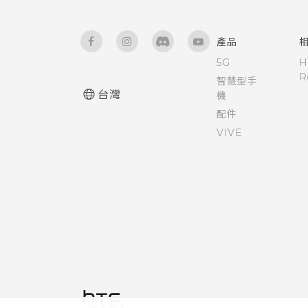
開啟或關閉縮放比例手勢
關於檔案管理員
需要使用手機的快速指引嗎？
使用 TalkBack 導覽 HTC One
產品
M9+
5G
H
硬體或連線發生了問題嗎？
R
智慧型手
請勿打擾模式
台灣
機
配件
控制應用程式權限
VIVE
設定預設應用程式
設定應用程式連結