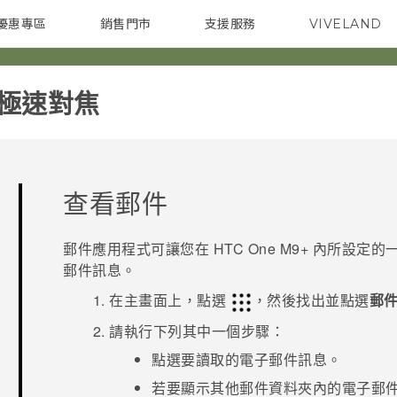
優惠專區
銷售門市
支援服務
VIVELAND
焦點訊息
智慧型手機
校園專案
銷售通路
配件
企業採購
震極速對焦‎
查看郵件
郵件
應用程式可讓您在
HTC One M9+
內所設定的
郵件訊息。
在
主畫面
上，點選
，然後找出並點選
郵
請執行下列其中一個步驟：
點選要讀取的電子郵件訊息。
若要顯示其他郵件資料夾內的電子郵