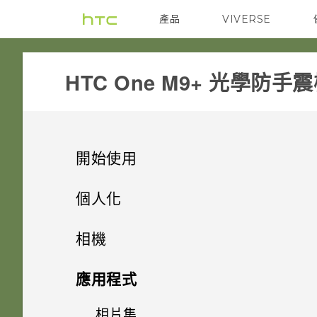
產品
VIVERSE
VIVE
G REIGNS
HTC One M9+ 光學防手
開始使用
打開包裝
個人化
熟悉新手機的功能
手機設定及傳輸
Nano SIM 卡
相機
新功能
個人化
HTC Sense 首頁
SD 卡
相機
初次設定 HTC One M9+
應用程式
Android 6.0 Marshmallow
休眠模式
尋找主題
為電池充電
從 HTC 備份還原內容
相片集
相機畫面