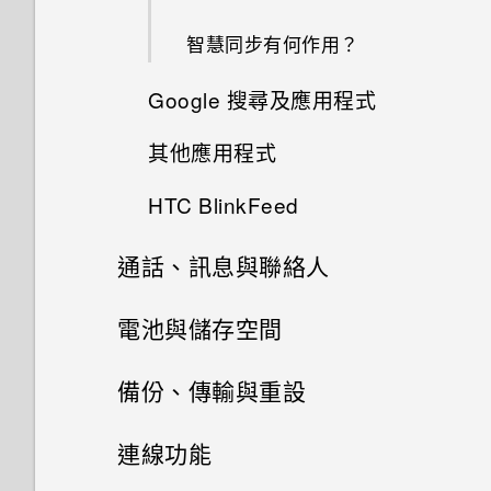
AllPlay 智慧媒體平台的喇叭
動？
分類小工具面板和啟動列上的應
何謂 Duo 景深特效？
拍攝 RAW 相片
智慧同步有何作用？
用程式
HTC BoomSound Connect 應
開啟或關閉 Motion Launch 手
UFocus
相機應用程式如何拍攝 RAW 相
Google 搜尋及應用程式
用程式
勢啟動 手勢
使用貼圖作為應用程式捷徑
片？
其他應用程式
前景突顯
Now on Tap
將音樂串流到 AirPlay 喇叭或
喚醒進入鎖定螢幕
移動主畫面項目
使用前後合拍模式
Apple TV
HTC BlinkFeed
Dimension Plus
個人化 HTC Dot View
使用 Google 即時資訊取得最當
喚醒及解鎖
移除主畫面項目
拍攝全景相片
下的資訊
通話、訊息與聯絡人
何謂HTC BlinkFeed？
魔法拼貼
HTC Dot View 沒有顯示最近撥
喚醒進入主畫面小工具面板
排列應用程式
打的電話嗎？
拍攝360 全景相片
搜尋 HTC One M9+ 和網路
手機通話功能
電池與儲存空間
開啟或關閉 HTC BlinkFeed
在網路上分享套用 Duo 景深特
喚醒進入 HTC BlinkFeed
移動應用程式和資料夾
效的相片
HTC Dot View 未顯示音樂控制
使用 HDR
Google 應用程式
訊息
電源及儲存空間管理
通話記錄
備份、傳輸與重設
餐廳推薦
鍵或應用程式通知？
使用Motion Launch 手勢啟動
移除資料夾內的應用程式
在網路上檢視 Duo 景深特效
聯絡人
慢動作錄影
傳送簡訊 (SMS)
手勢啟動拍照自動啟動相機
切換靜音、震動和一般模式
同步、備份及重設
顯示電池百分比
在 HTC BlinkFeed 上新增內容
連線功能
需要更多詳細資料嗎？
的方式
顯示或隱藏應用程式畫面中的應
美化 RAW 相片
手動調整相機設定
聯絡人清單