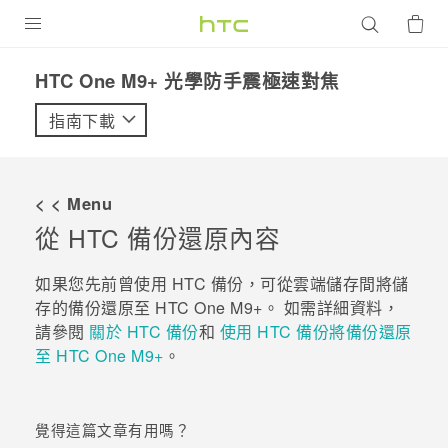
產品
HTC One M9+ 光學防手震極速對焦‎
VIVE
指南下載
G REIGNS
智慧型手機
< < Menu
配件
從
HTC 備份
還原內容
VIVERSE
如果您先前曾使用
HTC 備份
，可從雲端儲存間將儲
存的備份還原至
HTC One M9+
。 如需詳細資料，
優惠專區
請參閱
關於 HTC 備份
和
使用 HTC 備份將備份還原
至 HTC One M9+
。
焦點訊息
銷售門市
校園專案
銷售通路
支援服務
覺得這篇文章有用嗎？
企業採購
VIVELAND