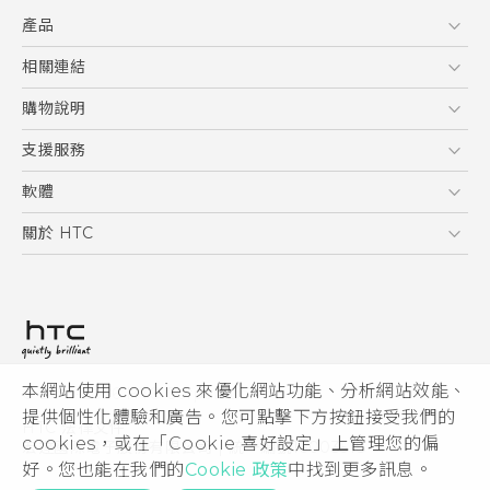
快速入門手冊
產品
使用手冊
5G
相關連結
智慧型手機
HTC Research
購物說明
配件
購物須知
支援服務
VIVE
訂單管理
到府收送維修服務
軟體
付款方式
服務中心資訊
應用程式
關於 HTC
售後服務
客戶服務佈告欄
手機功能
ESG
常見問題
產品有限保固說明
相機工具
新聞稿
HTC Sync Manager
投資人
加入 HTC
本網站使用 cookies 來優化網站功能、分析網站效能、
© 2011-2026 HTC Corporation
隱私權政策
提供個性化體驗和廣告。您可點擊下方按鈕接受我們的
HTC 法律文件
產品安全性
cookies，或在「Cookie 喜好設定」上管理您的偏
宏達國際電子股份有限公司 | 統一編號16003518
好。您也能在我們的
Cookie 政策
中找到更多訊息。
Cookie