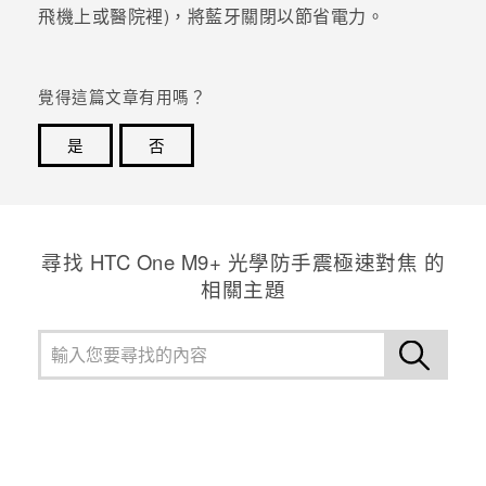
飛機上或醫院裡)，將
藍牙
關閉以節省電力。
登入
覺得這篇文章有用嗎？
是
否
感謝您！您的意見回報可協助他人查看最實用的資訊。
尋找 HTC One M9+ 光學防手震極速對焦 的
相關主題