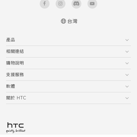
台灣
快速入門手冊
產品
使用手冊
5G
相關連結
智慧型手機
HTC Research
購物說明
配件
購物須知
支援服務
VIVE
訂單管理
到府收送維修服務
軟體
付款方式
服務中心資訊
應用程式
關於 HTC
售後服務
客戶服務佈告欄
手機功能
ESG
常見問題
產品有限保固說明
相機工具
新聞稿
HTC Sync Manager
投資人
加入 HTC