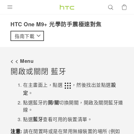
產品
HTC One M9+ 光學防手震極速對焦‎
VIVE
指南下載
G REIGNS
智慧型手機
< < Menu
配件
開啟或關閉
藍牙
VIVERSE
在
主畫面
上，點選
，然後找出並點選
設
定
。
優惠專區
點選
藍牙
的
開/關
切換開關，開啟及關閉
藍牙
連
焦點訊息
銷售門市
線。
校園專案
點選
藍牙
查看可用的裝置清單。
銷售通路
支援服務
企業採購
注意:
請在閒置時或是在禁用無線裝置的場所 (例如
VIVELAND