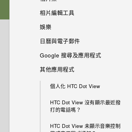
軟體與應用程式更新
將螢幕解鎖
刪除主題
相片編輯工具
切換手機開關
從 Android 手機傳輸內容
選擇拍攝模式
在相片集內檢視相片和影片
娛樂
動作手勢
編輯主題
選取相片進行編輯
插槽和卡片固定座
從 iPhone 傳輸內容的方式
縮放
新增相片或影片至相簿
日曆與電子郵件
切換 HTC BoomSound 的模式
觸控手勢
何謂 HTC 主題？
調整相片
HTC One M9+
透過iCloud傳送iPhone內容
開啟或關閉相機閃光燈
將相片或影片複製或移至其他相
Google 搜尋及應用程式
簿
檢視日曆
使用 HTC BoomSound 搭配耳
開啟應用程式
下載主題或個別項目
在相片上畫圖
取得聯絡人及其他內容的其他方
拍攝相片
機
其他應用程式
法
新增相片及影片標籤
Now on Tap
排程或編輯活動
分享內容
自行建立主題
套用相片濾鏡
提示：如何拍出更棒的相片
聆聽音樂
個人化 HTC Dot View
在手機和電腦之間傳送相片、影
搜尋相片及影片
使用 Google 即時資訊取得最當
選擇要顯示的日曆
切換最近使用的應用程式
選擇主畫面桌面
片及音樂
美化人物照
下的資訊
拍攝影片
音樂播放清單
HTC Dot View 沒有顯示最近撥
檢視 360 全景相片
分享活動
重新整理內容
設定主畫面桌布
打的電話嗎？
使用快速設定
最佳表情
搜尋 HTC One M9+ 和網路
在錄影期間拍照 — 影像相片
新增歌曲至現正播放清單
變更影片播放速度
接受或拒絕會議邀請
擷取手機畫面
鎖定螢幕桌布
HTC Dot View 未顯示音樂控制
認識手機設定
GIF 建立工具
Google 應用程式
使用音量鍵拍攝相片及影片
更新專輯封面和演出者相片