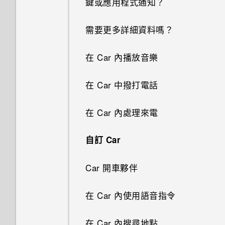
鍵或應用程式通知？
剪輯影片
關閉或延遲活動提醒
何謂 HTC Sense 首頁小工具？
多重桌布
指紋辨識器
連拍合成
關閉相機應用程式
將歌曲設成鈴聲
需要更多詳細資料嗎？
檢視、編輯和儲存 Zoe 精選
查看郵件
設定 HTC Sense 首頁小工具
依時間改變的桌布
更新手機軟體
物件移除
拍攝連續的相片
檢視歌詞
在 Car 內播放音樂
傳送電子郵件訊息
設定住家及工作位置
變更主畫面
從 Play 商店取得應用程式
線形效果
拍攝自拍和人物照的小秘訣
在 YouTube 中尋找音樂影片
在 Car 中撥打電話
讀取及回覆電子郵件訊息
手動切換位置
新增或移除小工具面板
從網路下載應用程式
鏤空特效
使用瞬間美膚套用柔膚美化
收聽 FM 收音機
在 Car 內處理來電
管理電子郵件訊息
釘選及取消釘選應用程式
排列小工具面板
解除安裝應用程式
幻影萬花筒
使用自動自拍
何謂 HTC Connect？
自訂 Car
搜尋電子郵件訊息
新增應用程式至 HTC Sense 首
新增主畫面小工具
雙重曝光
使用聲控自拍
使用 HTC Connect 分享媒體
頁小工具
Car 開車夥伴
使用 Exchange ActiveSync 電
新增主畫面捷徑
魔法幻境
使用自拍計時器拍照
子郵件
傳送音樂至 Blackfire 相容喇叭
開啟及關閉智慧資料夾
在 Car 內使用語音指令
啟動列
魔法變臉
使用連拍組合拍攝自拍照
新增電子郵件帳號
將音樂傳送至支援 Qualcomm
何謂 Motion Launch 手勢啟
在 Car 內搜尋地點