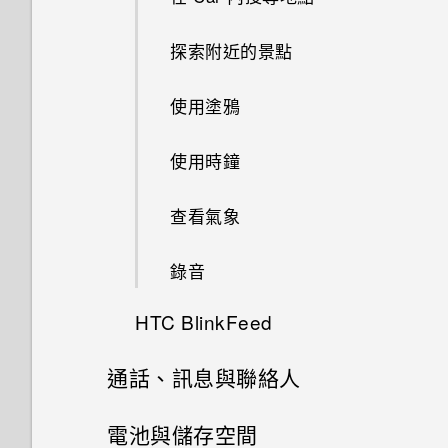
AllPlay 智慧媒體平台的喇叭
動？
分類小工具面板和啟動列上的應
何謂 Duo 景深特效？
拍攝 RAW 相片
智慧同步有何作用？
用程式
探索附近的景點
HTC BoomSound Connect 應
開啟或關閉 Motion Launch 手
UFocus
相機應用程式如何拍攝 RAW 相
用程式
勢啟動 手勢
使用貼圖作為應用程式捷徑
使用塗鴉
片？
前景突顯
將音樂串流到 AirPlay 喇叭或
喚醒進入鎖定螢幕
移動主畫面項目
使用時鐘
使用前後合拍模式
Apple TV
Dimension Plus
喚醒及解鎖
移除主畫面項目
查看氣象
拍攝全景相片
魔法拼貼
喚醒進入主畫面小工具面板
排列應用程式
錄音
拍攝360 全景相片
在網路上分享套用 Duo 景深特
喚醒進入 HTC BlinkFeed
HTC BlinkFeed
移動應用程式和資料夾
效的相片
使用 HDR
使用Motion Launch 手勢啟動
通話、訊息與聯絡人
何謂HTC BlinkFeed？
移除資料夾內的應用程式
在網路上檢視 Duo 景深特效
慢動作錄影
手勢啟動拍照自動啟動相機
手機通話功能
電池與儲存空間
開啟或關閉 HTC BlinkFeed
顯示或隱藏應用程式畫面中的應
美化 RAW 相片
手動調整相機設定