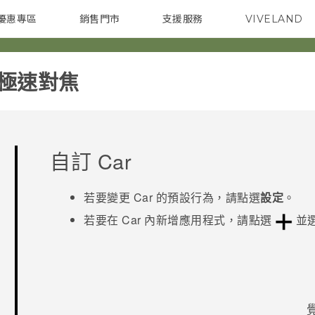
優惠專區
銷售門市
支援服務
VIVELAND
焦點訊息
智慧型手機
校園專案
銷售通路
配件
企業採購
震極速對焦‎
自訂
Car
若要變更
Car
的預設行為，請點選
設定
。
若要在
Car
內新增應用程式，請點選
並