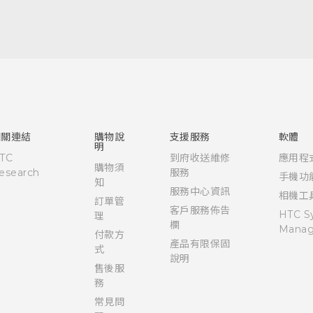
快速入門手冊
使用手冊
相關連結
購物說
支援服務
軟體
明
TC
到府收送維修
應用程
購物須
esearch
服務
手機功
知
服務中心資訊
相機工
訂單管
客戶服務佈告
HTC S
理
欄
Manag
付款方
產品有限保固
式
說明
售後服
務
常見問