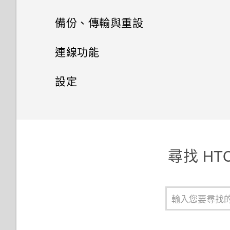
使用快速撥號撥打電話
用程式
訊息
電源及儲存空間管理
通話記錄
備份、傳輸與重設
餐廳推薦
將設定另存為拍攝模式
設定螢幕鎖定
將應用程式分類到資料夾內
聯絡人
傳送簡訊 (SMS)
切換靜音、震動和一般模式
同步、備份及重設
顯示電池百分比
在 HTC BlinkFeed 上新增內容
連線功能
Duo 景深相機使用提示
設定智慧鎖
的方式
鈴聲、通知音效和鬧鐘
聯絡人清單
傳送多媒體訊息 (MMS)
本國撥號
查看電池用量
網際網路連線
新增社交網路、電子郵件帳號等
設定
用 Duo 景深相機拍照
開啟或關閉鎖定螢幕通知
自訂重點消息摘要
設定個人檔案
傳送群組訊息
無線分享
收到來電
查看電池記錄
移除帳號
設定和隱私權
開啟或關閉數據連線
與鎖定螢幕通知互動
張貼到社交網路
匯入或複製聯絡人
繼續撰寫訊息草稿
開啟或關閉 藍牙
通話期間可以執行的動作
使用省電功能
同步帳號
管理數據使用量
開啟或關閉定位服務
變更鎖定螢幕捷徑
從 HTC BlinkFeed 移除內容
尋找 HT
合併聯絡人資訊
回覆訊息
連接藍牙耳機
設定多方通話
極致省電模式
備份檔案、資料和設定的方式
Wi-Fi 連線
安裝數位憑證
關閉鎖定螢幕
在HTC BlinkFeed上播放影片
傳送聯絡人資訊
轉寄訊息
與藍牙裝置解除配對
撥打訊息、電子郵件或日曆活動
延長電池使用時間的提示
關於 HTC 備份
連線到 VPN
釘選目前的畫面
通知面板
中的電話號碼
聯絡人群組
將訊息移到受保護的收件匣
使用藍牙接收檔案
應用程式電池最佳化
從本機備份資料
使用 HTC One M9+ 作為 Wi-Fi
停用應用程式
管理應用程式通知
撥打緊急電話