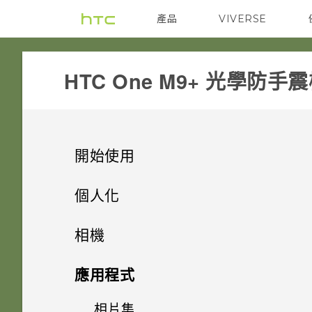
產品
VIVERSE
VIVE
G REIGNS
HTC One M9+ 光學防手
開始使用
打開包裝
個人化
熟悉新手機的功能
手機設定及傳輸
Nano SIM 卡
相機
新功能
個人化
HTC Sense 首頁
SD 卡
相機
初次設定 HTC One M9+
應用程式
Android 6.0 Marshmallow
休眠模式
尋找主題
為電池充電
從 HTC 備份還原內容
相片集
相機畫面