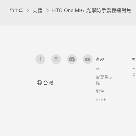
飛安模式
支援
HTC One M9+ 光學防手震極速對焦‎
檢視及管理儲存裝置上的檔案
需要使用手機的快速指引嗎？
重新啟動 HTC One M9+ (軟體
重設)
自動旋轉螢幕
卸載記憶卡
硬體或連線發生了問題嗎？
重設網路設定
開啟或關閉縮放比例手勢
關於檔案管理員
使用 TalkBack 導覽 HTC One
產品
M9+
5G
H
R
智慧型手
請勿打擾模式
台灣
機
配件
控制應用程式權限
VIVE
設定預設應用程式
設定應用程式連結