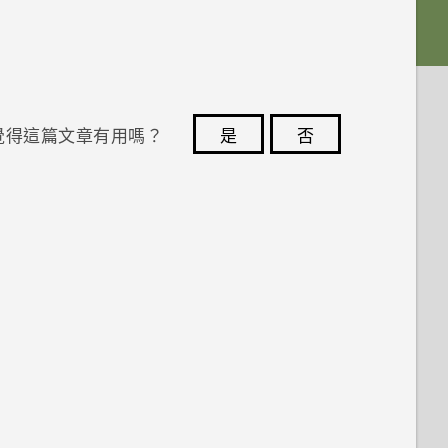
覺得這篇文章有用嗎？
是
否
您的意見回報可協助他人查看最實用的資訊。