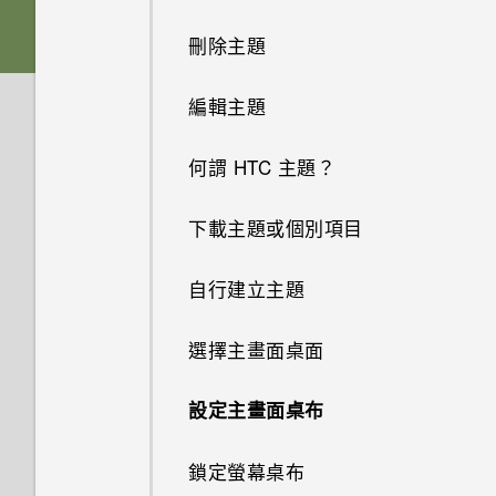
軟體與應用程式更新
將螢幕解鎖
刪除主題
切換手機開關
從 Android 手機傳輸內容
動作手勢
編輯主題
插槽和卡片固定座
從 iPhone 傳輸內容的方式
觸控手勢
何謂 HTC 主題？
HTC One M9+
透過iCloud傳送iPhone內容
開啟應用程式
下載主題或個別項目
取得聯絡人及其他內容的其他方
法
分享內容
自行建立主題
在手機和電腦之間傳送相片、影
切換最近使用的應用程式
選擇主畫面桌面
片及音樂
重新整理內容
設定主畫面桌布
使用快速設定
擷取手機畫面
鎖定螢幕桌布
認識手機設定