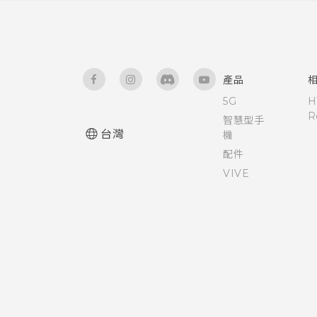
使用時鐘
使用前後合拍模式
卸載記憶卡
Apple TV
Dimension Plus
重設網路設定
開啟或關閉縮放比例手勢
查看氣象
拍攝全景相片
關於檔案管理員
魔法拼貼
使用 TalkBack 導覽 HTC One
錄音
產品
拍攝360 全景相片
M9+
5G
H
在網路上分享套用 Duo 景深特
R
效的相片
智慧型手
使用 HDR
請勿打擾模式
台灣
機
配件
在網路上檢視 Duo 景深特效
慢動作錄影
控制應用程式權限
VIVE
美化 RAW 相片
手動調整相機設定
設定預設應用程式
將設定另存為拍攝模式
設定應用程式連結
Duo 景深相機使用提示