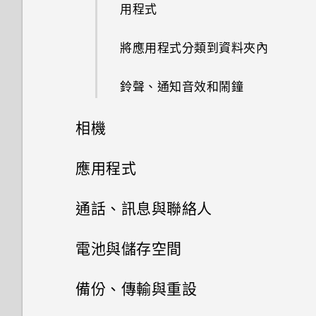
使用快速撥號撥打電話
用程式
設定螢幕鎖定
將應用程式分類到資料夾內
設定智慧鎖
鈴聲、通知音效和鬧鐘
開啟或關閉鎖定螢幕通知
相機
與鎖定螢幕通知互動
相機
應用程式
變更鎖定螢幕捷徑
相片集
相機畫面
通話、訊息與聯絡人
相片編輯工具
關閉鎖定螢幕
選擇拍攝模式
手機通話功能
在相片集內檢視相片和影片
電池與儲存空間
娛樂
通知面板
訊息
選取相片進行編輯
縮放
新增相片或影片至相簿
電源及儲存空間管理
通話記錄
備份、傳輸與重設
日曆與電子郵件
聯絡人
切換 HTC BoomSound 的模式
管理應用程式通知
調整相片