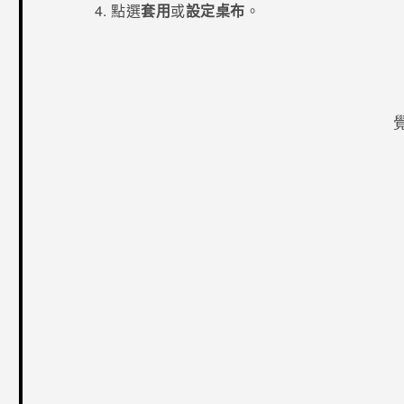
點選
套用
或
設定桌布
。
感謝您！