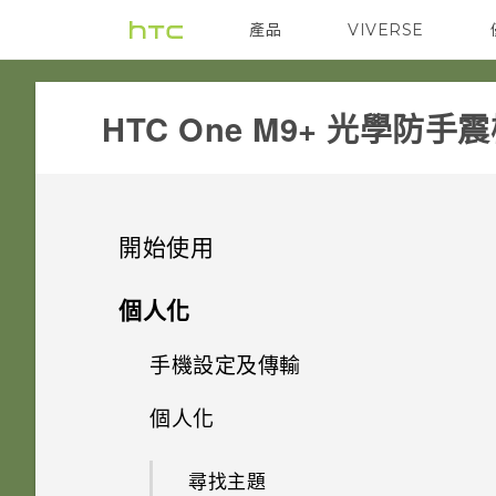
產品
VIVERSE
VIVE
G REIGNS
HTC One M9+ 光學防手
開始使用
打開包裝
個人化
熟悉新手機的功能
手機設定及傳輸
Nano SIM 卡
新功能
個人化
HTC Sense 首頁
SD 卡
初次設定 HTC One M9+
Android 6.0 Marshmallow
休眠模式
尋找主題
為電池充電
從 HTC 備份還原內容