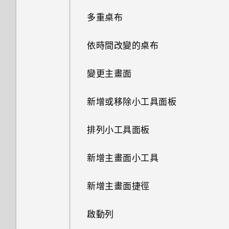
何謂 HTC Sense 首頁小工具？
多重桌布
指紋辨識器
設定 HTC Sense 首頁小工具
依時間改變的桌布
更新手機軟體
設定住家及工作位置
變更主畫面
從 Play 商店取得應用程式
手動切換位置
新增或移除小工具面板
從網路下載應用程式
釘選及取消釘選應用程式
排列小工具面板
解除安裝應用程式
新增應用程式至 HTC Sense 首
新增主畫面小工具
頁小工具
新增主畫面捷徑
開啟及關閉智慧資料夾
啟動列
何謂 Motion Launch 手勢啟