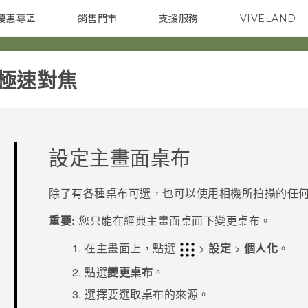
優惠專區
銷售門市
支援服務
VIVELAND
焦點訊息
智慧型手機
校園專案
銷售通路
配件
企業採購
震極速對焦‎
設定主畫面桌布
除了有各種桌布可選，也可以使用相機所拍攝的任
重要:
您只能在
經典
主畫面桌面下變更桌布。
在
主畫面
上，點選
>
設定
>
個人化
。
點選
變更桌布
。
選擇要選取桌布的來源。