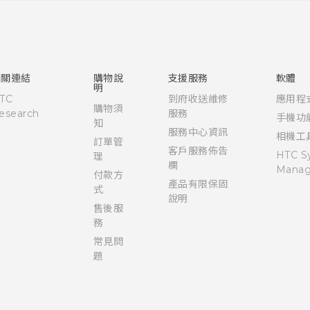
快速入門手冊
使用手冊
相關連結
購物說
支援服務
軟體
明
TC
到府收送維修
應用程
購物須
esearch
服務
手機功
知
服務中心資訊
相機工
訂單管
客戶服務佈告
HTC S
理
欄
Manag
付款方
產品有限保固
式
說明
售後服
務
常見問
題