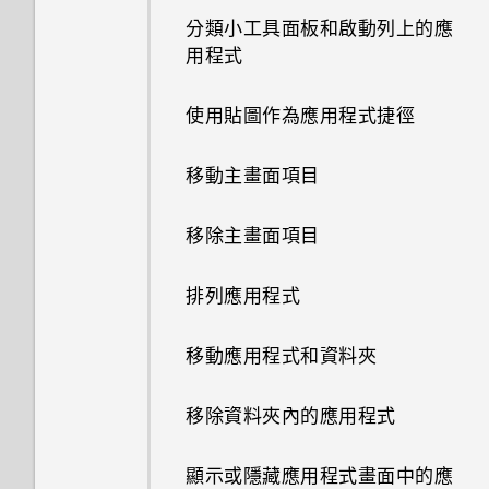
動？
分類小工具面板和啟動列上的應
用程式
開啟或關閉 Motion Launch 手
勢啟動 手勢
使用貼圖作為應用程式捷徑
喚醒進入鎖定螢幕
移動主畫面項目
喚醒及解鎖
移除主畫面項目
喚醒進入主畫面小工具面板
排列應用程式
喚醒進入 HTC BlinkFeed
移動應用程式和資料夾
使用Motion Launch 手勢啟動
移除資料夾內的應用程式
手勢啟動拍照自動啟動相機
顯示或隱藏應用程式畫面中的應