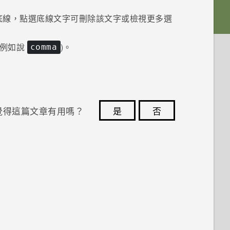
底線，點選底線文字可刪除該文字或檢視更多選
(例如說
)。
comma
覺得這篇文章有用嗎？
是
否
您的意見回報可協助他人查看最實用的資訊。