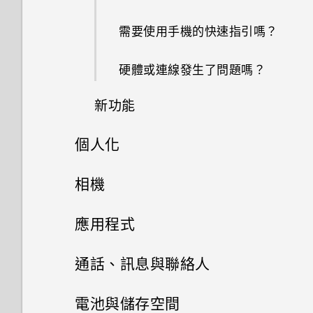
需要使用手機的快速指引嗎？
硬體或連線發生了問題嗎？
新功能
個人化
Android 6.0 Marshmallow
手機設定及傳輸
相機
軟體與應用程式更新
個人化
相機
初次設定 HTC One M9+
應用程式
尋找主題
從 HTC 備份還原內容
相片集
相機畫面
通話、訊息與聯絡人
刪除主題
相片編輯工具
從 Android 手機傳輸內容
選擇拍攝模式
手機通話功能
在相片集內檢視相片和影片
電池與儲存空間