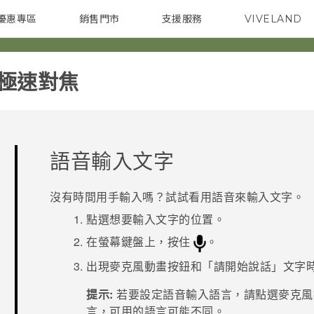
優惠專區
銷售門市
支援服務
VIVELAND
焦點訊息
智慧型手機
校園專案
銷售通路
配件
企業採購
震極速對焦‎
語音輸入文字
沒有時間用手輸入嗎？試試看用語音來輸入文字。
點選想要輸入文字的位置。
在螢幕鍵盤上，按住
。
出現麥克風動畫按鈕和「請開始說話」文字
提示:
若要設定語音輸入語言，請點選麥克風
言，可用的語言可能不同。