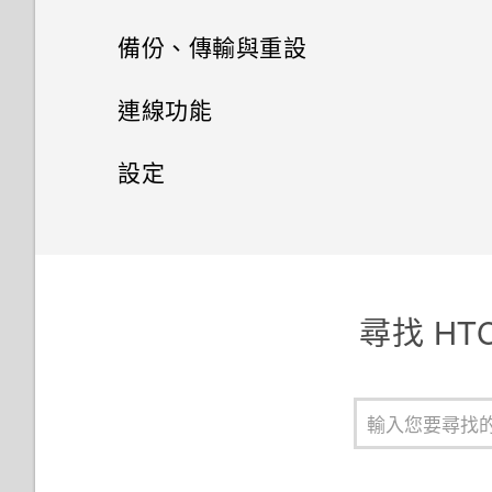
娛樂
編輯主題
訊息
選取相片進行編輯
從 iPhone 傳輸內容的方式
縮放
新增相片或影片至相簿
電源及儲存空間管理
通話記錄
備份、傳輸與重設
日曆與電子郵件
聯絡人
切換 HTC BoomSound 的模式
何謂 HTC 主題？
調整相片
傳送簡訊 (SMS)
透過iCloud傳送iPhone內容
開啟或關閉相機閃光燈
將相片或影片複製或移至其他相
切換靜音、震動和一般模式
同步、備份及重設
顯示電池百分比
連線功能
Google 搜尋及應用程式
簿
檢視日曆
使用 HTC BoomSound 搭配耳
聯絡人清單
下載主題或個別項目
在相片上畫圖
傳送多媒體訊息 (MMS)
取得聯絡人及其他內容的其他方
拍攝相片
本國撥號
查看電池用量
網際網路連線
新增社交網路、電子郵件帳號等
設定
機
其他應用程式
法
新增相片及影片標籤
Now on Tap
排程或編輯活動
設定個人檔案
自行建立主題
套用相片濾鏡
傳送群組訊息
無線分享
提示：如何拍出更棒的相片
收到來電
查看電池記錄
移除帳號
設定和隱私權
開啟或關閉數據連線
HTC BlinkFeed
聆聽音樂
個人化 HTC Dot View
在手機和電腦之間傳送相片、影
搜尋相片及影片
使用 Google 即時資訊取得最當
選擇要顯示的日曆
匯入或複製聯絡人
選擇主畫面桌面
片及音樂
美化人物照
繼續撰寫訊息草稿
下的資訊
拍攝影片
開啟或關閉 藍牙
通話期間可以執行的動作
使用省電功能
同步帳號
管理數據使用量
開啟或關閉定位服務
音樂播放清單
何謂HTC BlinkFeed？
HTC Dot View 沒有顯示最近撥
檢視 360 全景相片
分享活動
尋找 HT
合併聯絡人資訊
設定主畫面桌布
打的電話嗎？
使用快速設定
最佳表情
回覆訊息
搜尋 HTC One M9+ 和網路
在錄影期間拍照 — 影像相片
連接藍牙耳機
設定多方通話
極致省電模式
備份檔案、資料和設定的方式
Wi-Fi 連線
安裝數位憑證
新增歌曲至現正播放清單
開啟或關閉 HTC BlinkFeed
變更影片播放速度
接受或拒絕會議邀請
傳送聯絡人資訊
鎖定螢幕桌布
HTC Dot View 未顯示音樂控制
認識手機設定
GIF 建立工具
轉寄訊息
Google 應用程式
使用音量鍵拍攝相片及影片
與藍牙裝置解除配對
撥打訊息、電子郵件或日曆活動
延長電池使用時間的提示
關於 HTC 備份
連線到 VPN
釘選目前的畫面
更新專輯封面和演出者相片
餐廳推薦
鍵或應用程式通知？
剪輯影片
中的電話號碼
關閉或延遲活動提醒
聯絡人群組
多重桌布
指紋辨識器
連拍合成
將訊息移到受保護的收件匣
關閉相機應用程式
使用藍牙接收檔案
應用程式電池最佳化
從本機備份資料
使用 HTC One M9+ 作為 Wi-Fi
停用應用程式
將歌曲設成鈴聲
在 HTC BlinkFeed 上新增內容
需要更多詳細資料嗎？
檢視、編輯和儲存 Zoe 精選
撥打緊急電話