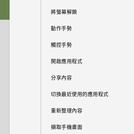
將螢幕解鎖
切換手機開關
動作手勢
插槽和卡片固定座
觸控手勢
HTC One M9+
開啟應用程式
分享內容
切換最近使用的應用程式
重新整理內容
擷取手機畫面