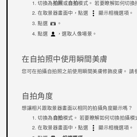
切換為
拍照
或
自拍
模式。
若要瞭解如何切換
在取景器畫面中，點選
顯示相機選項。
點選
。
點選
，選取
人像
場景。
在自拍照中使用
瞬間美膚
您可在拍攝自拍照之前使用
瞬間美膚
修飾皮膚。 請
自拍角度
想讓相片跟取景器畫面以相同的拍攝角度顯示嗎？
切換為
自拍
模式。
若要瞭解如何切換拍攝模
在取景器畫面中，點選
顯示相機選項。