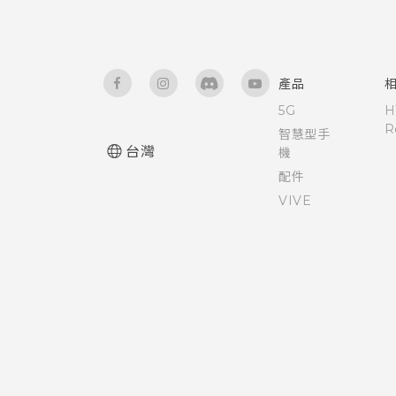
Apple TV
Dimension Plus
重設網路設定
開啟或關閉縮放比例手勢
查看氣象
關於檔案管理員
魔法拼貼
使用 TalkBack 導覽 HTC One
錄音
產品
M9+
5G
H
在網路上分享套用 Duo 景深特
R
效的相片
智慧型手
請勿打擾模式
台灣
機
配件
在網路上檢視 Duo 景深特效
控制應用程式權限
VIVE
美化 RAW 相片
設定預設應用程式
設定應用程式連結