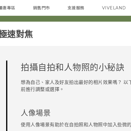
優惠專區
銷售門市
支援服務
VIVELAND
焦點訊息
智慧型手機
校園專案
銷售通路
配件
企業採購
震極速對焦‎
拍攝自拍和人物照的小秘訣
想為自己、家人及好友拍出最好的相片效果嗎？ 以
前進行調整或選擇。
人像場景
使用
人像
場景有助於在自拍照和人物照中加入些微