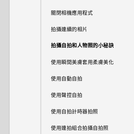
何謂 HTC Sense 首頁小工具？
多重桌布
指紋辨識器
關閉相機應用程式
設定 HTC Sense 首頁小工具
依時間改變的桌布
更新手機軟體
拍攝連續的相片
設定住家及工作位置
變更主畫面
從 Play 商店取得應用程式
拍攝自拍和人物照的小秘訣
手動切換位置
新增或移除小工具面板
從網路下載應用程式
使用瞬間美膚套用柔膚美化
釘選及取消釘選應用程式
排列小工具面板
解除安裝應用程式
使用自動自拍
新增應用程式至 HTC Sense 首
新增主畫面小工具
使用聲控自拍
頁小工具
新增主畫面捷徑
使用自拍計時器拍照
開啟及關閉智慧資料夾
啟動列
使用連拍組合拍攝自拍照
何謂 Motion Launch 手勢啟