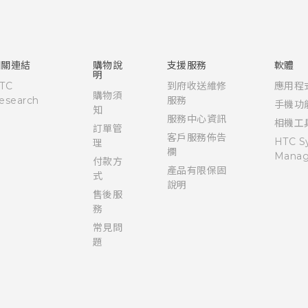
快速入門手冊
使用手冊
相關連結
購物說
支援服務
軟體
明
TC
到府收送維修
應用程
購物須
esearch
服務
手機功
知
服務中心資訊
相機工
訂單管
客戶服務佈告
HTC S
理
欄
Manag
付款方
產品有限保固
式
說明
售後服
務
常見問
題