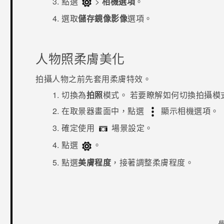
點選
>
相機選項
。
選取
儲存鏡像影像
選項。
人物照柔膚美化
拍攝人物之前先套用柔膚特效。
切換為
拍照
模式。
若要瞭解如何切換拍攝模
在取景器畫面中，點選
顯示相機選項。
確定使用
場景設定。
點選
。
點選
美膚程度
，接著調整柔膚程度。