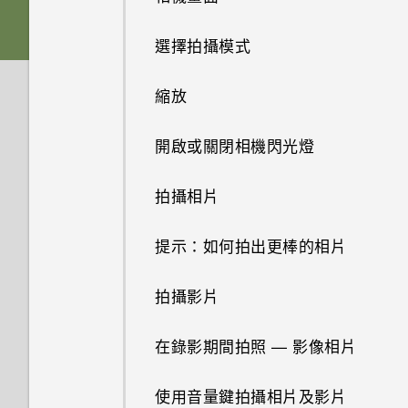
軟體與應用程式更新
將螢幕解鎖
刪除主題
切換手機開關
從 Android 手機傳輸內容
選擇拍攝模式
動作手勢
編輯主題
插槽和卡片固定座
從 iPhone 傳輸內容的方式
縮放
觸控手勢
何謂 HTC 主題？
HTC One M9+
透過iCloud傳送iPhone內容
開啟或關閉相機閃光燈
開啟應用程式
下載主題或個別項目
取得聯絡人及其他內容的其他方
拍攝相片
法
分享內容
自行建立主題
提示：如何拍出更棒的相片
在手機和電腦之間傳送相片、影
切換最近使用的應用程式
選擇主畫面桌面
片及音樂
拍攝影片
重新整理內容
設定主畫面桌布
使用快速設定
在錄影期間拍照 — 影像相片
擷取手機畫面
鎖定螢幕桌布
認識手機設定
使用音量鍵拍攝相片及影片