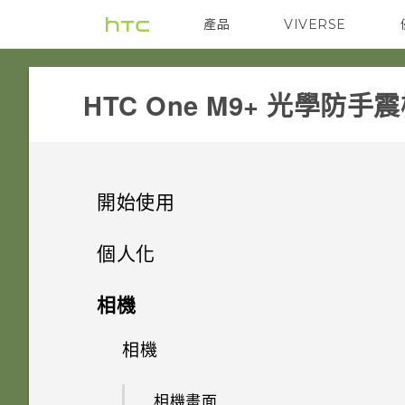
產品
VIVERSE
VIVE
G REIGNS
HTC One M9+ 光學防手
開始使用
打開包裝
個人化
熟悉新手機的功能
手機設定及傳輸
Nano SIM 卡
相機
新功能
個人化
HTC Sense 首頁
SD 卡
相機
初次設定 HTC One M9+
Android 6.0 Marshmallow
休眠模式
尋找主題
為電池充電
從 HTC 備份還原內容
相機畫面