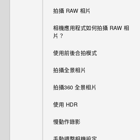
動？
分類小工具面板和啟動列上的應
拍攝 RAW 相片
用程式
開啟或關閉 Motion Launch 手
相機應用程式如何拍攝 RAW 相
勢啟動 手勢
使用貼圖作為應用程式捷徑
片？
喚醒進入鎖定螢幕
移動主畫面項目
使用前後合拍模式
喚醒及解鎖
移除主畫面項目
拍攝全景相片
喚醒進入主畫面小工具面板
排列應用程式
拍攝360 全景相片
喚醒進入 HTC BlinkFeed
移動應用程式和資料夾
使用 HDR
使用Motion Launch 手勢啟動
移除資料夾內的應用程式
慢動作錄影
手勢啟動拍照自動啟動相機
顯示或隱藏應用程式畫面中的應
手動調整相機設定