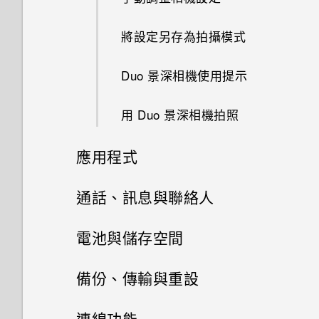
使用快速撥號撥打電話
用程式
將設定另存為拍攝模式
設定螢幕鎖定
將應用程式分類到資料夾內
Duo 景深相機使用提示
設定智慧鎖
鈴聲、通知音效和鬧鐘
用 Duo 景深相機拍照
開啟或關閉鎖定螢幕通知
應用程式
與鎖定螢幕通知互動
相片集
通話、訊息與聯絡人
變更鎖定螢幕捷徑
相片編輯工具
手機通話功能
在相片集內檢視相片和影片
電池與儲存空間
關閉鎖定螢幕
娛樂
訊息
選取相片進行編輯
新增相片或影片至相簿
電源及儲存空間管理
通話記錄
備份、傳輸與重設
通知面板
日曆與電子郵件
聯絡人
切換 HTC BoomSound 的模式
調整相片
傳送簡訊 (SMS)
將相片或影片複製或移至其他相
切換靜音、震動和一般模式
同步、備份及重設
顯示電池百分比
連線功能
管理應用程式通知