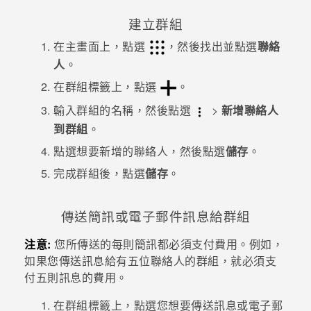
建立群組
登入
在
主畫面
上，點選
，然後找出並點選
聯絡
人
。
在
群組
標籤上，點選
。
輸入群組的名稱，然後點選
>
新增聯絡人
到群組
。
點選想要新增的聯絡人，然後點選
儲存
。
完成群組後，點選
儲存
。
傳送簡訊或電子郵件訊息給群組
注意:
您所傳送的每則簡訊都必須支付費用。例如，
如果您傳送訊息給有五位聯絡人的群組，就必須支
付五則訊息的費用。
在
群組
標籤上，點選您想要傳送訊息或電子郵