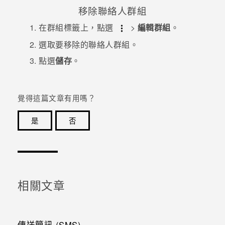
移除聯絡人群組
在
群組
標籤上，點選
>
編輯群組
。
選取要移除的聯絡人群組。
點選
儲存
。
覺得這篇文章有用嗎？
是
否
感謝您！您的意見回報可協助他人查看最實用的資訊。
相關文章
傳送簡訊 (SMS)