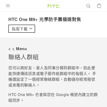
產品
HTC One M9+ 光學防手震極速對焦‎
VIVE
指南下載
G REIGNS
智慧型手機
< < Menu
配件
聯絡人群組
VIVERSE
您可以將好友、家人及同事分類到群組中，如此便
能快速傳送訊息或電子郵件給群組中的每個人。 手
優惠專區
機還設定了一個
經常聯絡
群組，自動儲存經常撥號
或來電的聯絡人。
焦點訊息
銷售門市
校園專案
HTC One M9+
也會與您在
Google
帳號內建立的群
銷售通路
支援服務
組同步。
企業採購
VIVELAND