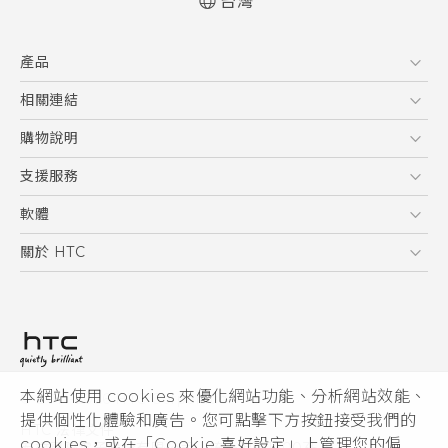
台灣
快速入門手冊
產品
使用手冊
5G
相關連結
智慧型手機
HTC Research
購物說明
配件
購物須知
支援服務
VIVE
訂單管理
到府收送維修服務
軟體
付款方式
服務中心資訊
應用程式
關於 HTC
售後服務
客戶服務佈告欄
手機功能
ESG
常見問題
產品有限保固說明
相機工具
新聞稿
HTC Sync Manager
投資人
加入 HTC
本網站使用 cookies 來優化網站功能、分析網站效能、
© 2011-2026 HTC Corporation
隱私權政策
提供個性化體驗和廣告。您可點擊下方按鈕接受我們的
HTC 法律文件
產品安全性
cookies，或在「Cookie 喜好設定」上管理您的偏
宏達國際電子股份有限公司 | 統一編號16003518