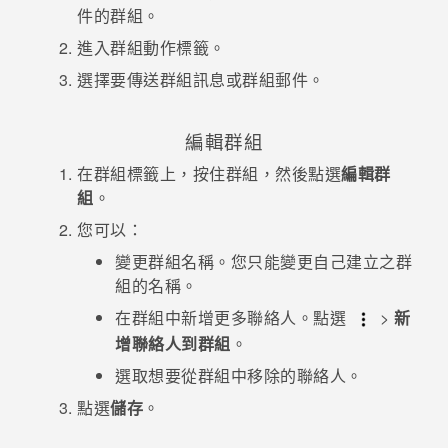
件的群組。
進入
群組動作
標籤。
選擇要傳送群組訊息或群組郵件。
編輯群組
在
群組
標籤上，按住群組，然後點選
編輯群
組
。
您可以：
變更群組名稱。您只能變更自己建立之群
組的名稱。
在群組中新增更多聯絡人。點選
>
新
增聯絡人到群組
。
選取想要從群組中移除的聯絡人。
點選
儲存
。