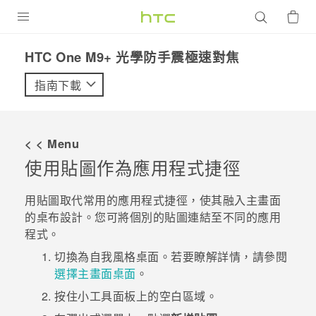
產品
HTC One M9+ 光學防手震極速對焦‎
VIVE
指南下載
G REIGNS
智慧型手機
< < Menu
配件
使用貼圖作為應用程式捷徑
VIVERSE
用貼圖取代常用的應用程式捷徑，使其融入主畫面
的桌布設計。您可將個別的貼圖連結至不同的應用
優惠專區
程式。
焦點訊息
銷售門市
切換為
自我風格
桌面。
若要瞭解詳情，請參閱
選擇主畫面桌面
。
校園專案
銷售通路
支援服務
按住小工具面板上的空白區域。
企業採購
VIVELAND