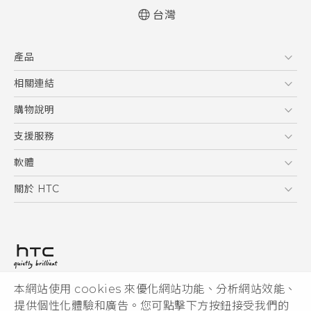
台灣
快速入門手冊
產品
使用手冊
5G
相關連結
智慧型手機
HTC Research
購物說明
配件
購物須知
支援服務
VIVE
訂單管理
到府收送維修服務
軟體
付款方式
服務中心資訊
應用程式
關於 HTC
售後服務
客戶服務佈告欄
手機功能
ESG
常見問題
產品有限保固說明
相機工具
新聞稿
HTC Sync Manager
投資人
加入 HTC
本網站使用 cookies 來優化網站功能、分析網站效能、
© 2011-2026 HTC Corporation
隱私權政策
提供個性化體驗和廣告。您可點擊下方按鈕接受我們的