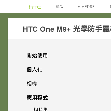
產品
VIVERSE
VIVE
G REIGNS
HTC One M9+ 光學防手
開始使用
打開包裝
個人化
熟悉新手機的功能
手機設定及傳輸
Nano SIM 卡
相機
新功能
個人化
HTC Sense 首頁
SD 卡
相機
初次設定 HTC One M9+
應用程式
Android 6.0 Marshmallow
休眠模式
尋找主題
為電池充電
從 HTC 備份還原內容
相片集
相機畫面