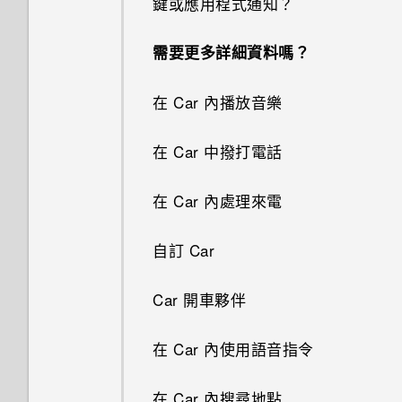
鍵或應用程式通知？
剪輯影片
關閉或延遲活動提醒
何謂 HTC Sense 首頁小工具？
多重桌布
指紋辨識器
連拍合成
關閉相機應用程式
將歌曲設成鈴聲
需要更多詳細資料嗎？
檢視、編輯和儲存 Zoe 精選
查看郵件
設定 HTC Sense 首頁小工具
依時間改變的桌布
更新手機軟體
物件移除
拍攝連續的相片
檢視歌詞
在 Car 內播放音樂
傳送電子郵件訊息
設定住家及工作位置
變更主畫面
從 Play 商店取得應用程式
線形效果
拍攝自拍和人物照的小秘訣
在 YouTube 中尋找音樂影片
在 Car 中撥打電話
讀取及回覆電子郵件訊息
手動切換位置
新增或移除小工具面板
從網路下載應用程式
鏤空特效
使用瞬間美膚套用柔膚美化
收聽 FM 收音機
在 Car 內處理來電
管理電子郵件訊息
釘選及取消釘選應用程式
排列小工具面板
解除安裝應用程式
幻影萬花筒
使用自動自拍
何謂 HTC Connect？
自訂 Car
搜尋電子郵件訊息
新增應用程式至 HTC Sense 首
新增主畫面小工具
雙重曝光
使用聲控自拍
使用 HTC Connect 分享媒體
頁小工具
Car 開車夥伴
使用 Exchange ActiveSync 電
新增主畫面捷徑
魔法幻境
使用自拍計時器拍照
子郵件
傳送音樂至 Blackfire 相容喇叭
開啟及關閉智慧資料夾
在 Car 內使用語音指令
啟動列
魔法變臉
使用連拍組合拍攝自拍照
新增電子郵件帳號
將音樂傳送至支援 Qualcomm
何謂 Motion Launch 手勢啟
在 Car 內搜尋地點