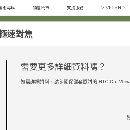
優惠專區
銷售門市
支援服務
VIVELAND
焦點訊息
智慧型手機
校園專案
銷售通路
配件
企業採購
震極速對焦‎
需要更多詳細資料嗎？
如需詳細資料，請參閱保護套隨附的
HTC Dot View
感謝您！