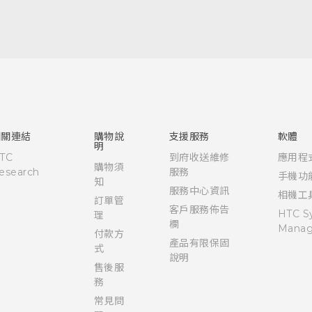
快速入門手冊
使用手冊
相關連結
購物說
支援服務
軟體
明
TC
到府收送維修
應用程
購物須
esearch
服務
手機功
知
服務中心資訊
相機工
訂單管
客戶服務佈告
HTC S
理
欄
Manag
付款方
產品有限保固
式
說明
售後服
務
常見問