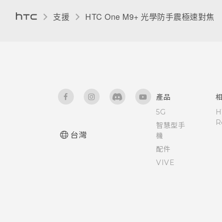
飛安模式
支援
HTC One M9+ 光學防手震極速對焦‎
檢視及管理儲存裝置上的檔案
需要使用手機的快速指引嗎？
重新啟動 HTC One M9+ (軟體
重設)
自動旋轉螢幕
卸載記憶卡
硬體或連線發生了問題嗎？
重設網路設定
開啟或關閉縮放比例手勢
關於檔案管理員
使用 TalkBack 導覽 HTC One
產品
M9+
5G
H
R
智慧型手
請勿打擾模式
台灣
機
配件
控制應用程式權限
VIVE
設定預設應用程式
設定應用程式連結