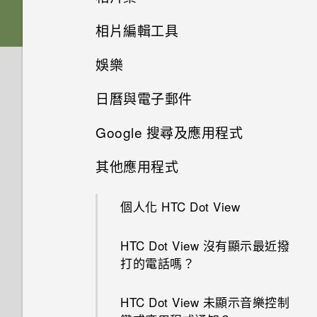
軟體與應用程式更新
將螢幕解鎖
刪除主題
相片編輯工具
切換手機開關
從 Android 手機傳輸內容
選擇拍攝模式
在相片集內檢視相片和影片
娛樂
動作手勢
編輯主題
選取相片進行編輯
插槽和卡片固定座
從 iPhone 傳輸內容的方式
縮放
新增相片或影片至相簿
日曆與電子郵件
切換 HTC BoomSound 的模式
觸控手勢
何謂 HTC 主題？
調整相片
HTC One M9+
透過iCloud傳送iPhone內容
開啟或關閉相機閃光燈
將相片或影片複製或移至其他相
Google 搜尋及應用程式
簿
檢視日曆
使用 HTC BoomSound 搭配耳
開啟應用程式
下載主題或個別項目
在相片上畫圖
取得聯絡人及其他內容的其他方
拍攝相片
機
其他應用程式
法
新增相片及影片標籤
Now on Tap
排程或編輯活動
分享內容
自行建立主題
套用相片濾鏡
提示：如何拍出更棒的相片
聆聽音樂
個人化 HTC Dot View
在手機和電腦之間傳送相片、影
搜尋相片及影片
使用 Google 即時資訊取得最當
選擇要顯示的日曆
切換最近使用的應用程式
選擇主畫面桌面
片及音樂
美化人物照
下的資訊
拍攝影片
音樂播放清單
HTC Dot View 沒有顯示最近撥
檢視 360 全景相片
分享活動
重新整理內容
設定主畫面桌布
打的電話嗎？
使用快速設定
最佳表情
搜尋 HTC One M9+ 和網路
在錄影期間拍照 — 影像相片
新增歌曲至現正播放清單
變更影片播放速度
接受或拒絕會議邀請
擷取手機畫面
鎖定螢幕桌布
HTC Dot View 未顯示音樂控制
認識手機設定
GIF 建立工具
Google 應用程式
使用音量鍵拍攝相片及影片
更新專輯封面和演出者相片