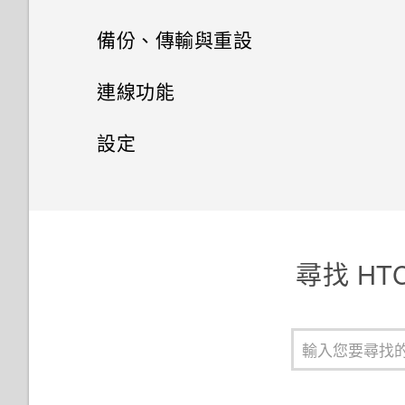
使用快速撥號撥打電話
用程式
訊息
電源及儲存空間管理
通話記錄
備份、傳輸與重設
餐廳推薦
將設定另存為拍攝模式
設定螢幕鎖定
將應用程式分類到資料夾內
聯絡人
傳送簡訊 (SMS)
切換靜音、震動和一般模式
同步、備份及重設
顯示電池百分比
在 HTC BlinkFeed 上新增內容
連線功能
Duo 景深相機使用提示
設定智慧鎖
的方式
鈴聲、通知音效和鬧鐘
聯絡人清單
傳送多媒體訊息 (MMS)
本國撥號
查看電池用量
網際網路連線
新增社交網路、電子郵件帳號等
設定
用 Duo 景深相機拍照
開啟或關閉鎖定螢幕通知
自訂重點消息摘要
設定個人檔案
傳送群組訊息
無線分享
收到來電
查看電池記錄
移除帳號
設定和隱私權
開啟或關閉數據連線
與鎖定螢幕通知互動
張貼到社交網路
匯入或複製聯絡人
繼續撰寫訊息草稿
開啟或關閉 藍牙
通話期間可以執行的動作
使用省電功能
同步帳號
管理數據使用量
開啟或關閉定位服務
變更鎖定螢幕捷徑
從 HTC BlinkFeed 移除內容
尋找 HT
合併聯絡人資訊
回覆訊息
連接藍牙耳機
設定多方通話
極致省電模式
備份檔案、資料和設定的方式
Wi-Fi 連線
安裝數位憑證
關閉鎖定螢幕
在HTC BlinkFeed上播放影片
傳送聯絡人資訊
轉寄訊息
與藍牙裝置解除配對
撥打訊息、電子郵件或日曆活動
延長電池使用時間的提示
關於 HTC 備份
連線到 VPN
釘選目前的畫面
通知面板
中的電話號碼
聯絡人群組
將訊息移到受保護的收件匣
使用藍牙接收檔案
應用程式電池最佳化
從本機備份資料
使用 HTC One M9+ 作為 Wi-Fi
停用應用程式
管理應用程式通知
撥打緊急電話