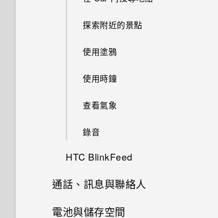
AllPlay 智慧媒體平台的喇叭
動？
分類小工具面板和啟動列上的應
何謂 Duo 景深特效？
拍攝 RAW 相片
智慧同步有何作用？
用程式
探索附近的景點
HTC BoomSound Connect 應
開啟或關閉 Motion Launch 手
UFocus
相機應用程式如何拍攝 RAW 相
用程式
勢啟動 手勢
使用貼圖作為應用程式捷徑
使用塗鴉
片？
前景突顯
將音樂串流到 AirPlay 喇叭或
喚醒進入鎖定螢幕
移動主畫面項目
使用時鐘
使用前後合拍模式
Apple TV
Dimension Plus
喚醒及解鎖
移除主畫面項目
查看氣象
拍攝全景相片
魔法拼貼
喚醒進入主畫面小工具面板
排列應用程式
錄音
拍攝360 全景相片
在網路上分享套用 Duo 景深特
喚醒進入 HTC BlinkFeed
HTC BlinkFeed
移動應用程式和資料夾
效的相片
使用 HDR
使用Motion Launch 手勢啟動
通話、訊息與聯絡人
何謂HTC BlinkFeed？
移除資料夾內的應用程式
在網路上檢視 Duo 景深特效
慢動作錄影
手勢啟動拍照自動啟動相機
手機通話功能
電池與儲存空間
開啟或關閉 HTC BlinkFeed
顯示或隱藏應用程式畫面中的應
美化 RAW 相片
手動調整相機設定