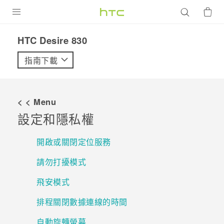
產品
HTC Desire 830‎
VIVE
指南下載
G REIGNS
智慧型手機
< < Menu
配件
設定和隱私權
VIVERSE
開啟或關閉定位服務
優惠專區
請勿打擾模式
焦點訊息
銷售門市
飛安模式
校園專案
銷售通路
支援服務
排程關閉數據連線的時間
企業採購
自動旋轉螢幕
VIVELAND