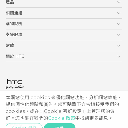
產品
中文 - 使用手冊
English - Quick start guide
5G
相關連結
English - User manual
智慧型手機
HTC Research
購物說明
配件
購物須知
支援服務
VIVE
訂單管理
到府收送維修服務
軟體
付款方式
服務中心資訊
應用程式
關於 HTC
售後服務
客戶服務佈告欄
手機功能
ESG
常見問題
產品有限保固說明
相機工具
新聞稿
HTC Sync Manager
投資人
加入 HTC
本網站使用 cookies 來優化網站功能、分析網站效能、
© 2011-2026 HTC Corporation
隱私權政策
提供個性化體驗和廣告。您可點擊下方按鈕接受我們的
HTC 法律文件
產品安全性
cookies，或在「Cookie 喜好設定」上管理您的偏
宏達國際電子股份有限公司 | 統一編號16003518
好。您也能在我們的
Cookie 政策
中找到更多訊息。
Cookie
隱私聯絡:
Global-Privacy@htc.com