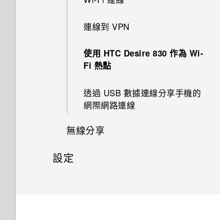
在 Car 內使用語音指令
盤功能？
變更影片播放速度
BlinkFeed？
從 HTC BlinkFeed 移除內容
分享活動
中的電話號碼
開啟應用程式
如何找出手機的 IMEI/MEID？
GIF 建立工具
聯繫聯絡人
個人化設定
Google 應用程式
認識手機設定
轉寄訊息
使用音量鍵拍攝相片及影片
新增歌曲至現正播放清單
延長電池使用時間的提示
使用 HTC 備份
連線到 VPN
在 Car 內搜尋地點
One 相片集終止服務後，我的
剪輯影片
如何切換 HTC Sense 鍵盤和第
接受或拒絕會議邀請
撥打緊急電話
分享內容
如何啟用開發人員選項？
線形效果
相片與影片會發生什麼事？
匯入或複製聯絡人
鈴聲、通知音效和鬧鐘
三方的輸入法？
更新手機軟體
將訊息移到受保護的收件匣
關閉相機應用程式
更新專輯封面和演出者相片
儲存空間類型
從本機備份資料
使用 HTC Desire 830 作為 Wi-
探索附近的景點
從影片中儲存相片
關閉或延遲活動提醒
收到來電
Fi 熱點
切換最近使用的應用程式
為何省電模式和極致省電模式都
鏤空特效
為什麼 One 相片集終止服務？
合併聯絡人資訊
主畫面桌布
HTC Sense 首頁小工具如何運
從 Play 商店取得應用程式
封鎖不要的訊息
拍攝連續的相片
將歌曲設成鈴聲
在 HTC Desire 830 手機內複製
關於 HTC Sync Manager
變成灰色停用狀態？
在 Car 內播放音樂
作？
檢視、編輯和儲存 Zoe 精選
查看郵件
通話期間可以執行的動作
檔案
透過 USB 數據連線分享手機的
重新整理內容
幻影萬花筒
我的 HTC 手機有專用的相機按
傳送聯絡人資訊
變更顯示字型
從網路下載應用程式
複製訊息到 Nano SIM 卡
在散景模式下變更焦點
網際網路連線
檢視歌詞
在電腦上安裝 HTC Sync
如何啟用或停用裝置管理員應用
鈕嗎？
在 Car 中撥打電話
為何 HTC Sense 首頁小工具會
傳送電子郵件訊息
設定多方通話
釋放更多儲存空間
Manager
擷取手機畫面
程式？
顯示應用程式推薦？我從未使用
雙重曝光
聯絡人群組
啟動列
解除安裝應用程式
刪除訊息和對話
無線分享
拍攝自拍和人物照的小秘訣
在 YouTube 中尋找音樂影片
過這些類型的應用程式。
能否讓相機停留在待機模式以節
在 Car 內處理來電
讀取及回覆電子郵件訊息
通話記錄
關於檔案管理員
將 iPhone 的內容和應用程式傳
何謂 HTC Sense 首頁小工具？
我的手機為何會變熱？
省電力？要如何設定？
魔法幻境
私密聯絡人
新增主畫面小工具
設定
使用瞬間美膚套用柔膚美化
送到 HTC 手機
開啟或關閉 藍牙
收聽 FM 收音機
能否移除 HTC Sense 首頁小工
自訂 Car
管理電子郵件訊息
切換靜音、震動和一般模式
具上的應用程式推薦？
設定 HTC Sense 首頁小工具
我的手機是全新的，但可用儲存
我拍攝的相片是否包含地理標
魔法變臉
新增主畫面捷徑
設定和隱私權
使用自動自拍
取得協助
連接藍牙耳機
何謂 HTC Connect？
空間卻比總容量少。為什麼？
記？
使用塗鴉
搜尋電子郵件訊息
本國撥號
如何善加利用 HTC Sense 首頁
設定住家及工作位置
編輯主畫面面板
開啟或關閉定位服務
使用聲控自拍
重新啟動 HTC Desire 830 (軟
與藍牙裝置解除配對
使用 HTC Connect 分享媒體
小工具？
忘記了 Google 帳號的密碼該怎
為何魔法變臉無法在某些相片中
使用時鐘