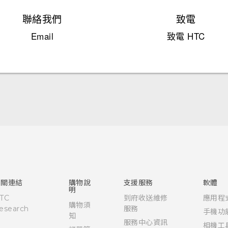
聯絡我們
致電
Email
致電 HTC
中文 - 快速入門手冊
中文 - 使用手冊
English - Quick start guide
English - User manual
相關連結
購物說
支援服務
軟體
明
TC
到府收送維修
應用程
購物須
esearch
服務
手機功
知
服務中心資訊
相機工