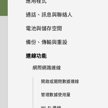
應用程式
務的通知。One 相片集是什
是否需插入 SIM 卡才能使用
移除螢幕鎖時出現「裝置保護功
麼？
HTC 傳輸？
HTC Sense 首頁
如何設定預設的簡訊應用程式？
Nano SIM 卡
何謂 主題應用程式？
音效
能將停止運作」的訊息，裝置保
從雲端儲存空間還原備份
HTC BlinkFeed
相機畫面
通話、訊息與聯絡人
護是什麼意思？
如何變更相機取景器的長寬比？
最新版的 HTC BlinkFeed 有哪
螢幕導覽按鈕
為何收不到使用 iPhone 的聯絡
記憶卡
下載主題
相片集
HTC 應用程式更新
從 Android 手機傳輸內容
選擇拍攝模式
手機通話功能
何謂 HTC BlinkFeed？
電池與儲存空間
些不同？
人的訊息？
HTC BoomSound 配備杜比音效
為何慢動作影片無法錄下聲音？
新增第四個導覽按鈕
相片編輯工具
電池
將主題加入我的最愛
下的劇院和音樂模式有何差異？
訊息
在相片集內檢視相片和影片
從 iPhone 傳輸內容的方式
縮放
開啟或關閉 HTC BlinkFeed
電源及儲存空間管理
使用智慧搜尋撥號
為何氣象時鐘小工具有時會出現
備份、傳輸與重設
如何在訊息內加入簽名？
我在旅行時變更了時區，我可以
在 HTC BlinkFeed 上，有時卻
娛樂
重新排列導覽按鈕
聯絡人
選取相片進行編輯
切換手機開關
重新建立自己的主題
加密功能為預設開啟嗎？
新增相片或影片至相簿
傳送簡訊 (SMS)
透過 iCloud 傳送 iPhone 內容
從日曆查看目前所在城市與居住
開啟或關閉相機閃光燈
不會？
餐廳推薦
使用語音撥打電話
同步、備份及重設
顯示電池百分比
連線功能
為何在聯絡人應用程式內看不到
城市的時差嗎？
日曆與電子郵件
切換 HTC BoomSound 的模式
休眠模式
最近新增的聯絡人？
調整相片
聯絡人清單
混合及配對主題
如何在電信業者的網路中新增存
將相片或影片複製或移至其他相
傳送多媒體訊息 (MMS)
取得聯絡人及其他內容的其他方
拍攝相片
HTC BlinkFeed 是否會消耗過
在 HTC BlinkFeed 上新增內容
撥打分機號碼
查看電池用量
網際網路連線
新增社交網路、電子郵件帳號等
取點？
Google 搜尋及應用程式
簿
法
如何切換為駕駛模式？
多電力和記憶體？
的方式
檢視日曆
使用 HTC BoomSound 搭配耳
將螢幕解鎖
如何移除重複的聯絡人？
在相片上畫圖
設定個人檔案
尋找主題
傳送群組訊息
提示：如何拍出更棒的相片
回撥未接來電
機
查看電池記錄
同步帳號
開啟或關閉數據連線
其他應用程式
我無法退出應用程式。我該怎麼
新增相片及影片標籤
使用 Google 即時資訊取得最當
在手機和電腦之間傳送相片、影
可以從舊的 HTC 手機匯入我的
如何設定 HTC BlinkFeed 的自
自訂重點消息摘要
排程或編輯活動
動作手勢
如何變更電子郵件訊息內的簽
做？
套用相片濾鏡
新增新的聯絡人
分享主題
下的資訊
片及音樂
最愛嗎？
動重新整理排程？
繼續撰寫訊息草稿
拍攝影片
快速撥號
聆聽音樂
使用省電功能
移除帳號
名？
管理數據使用量
Car 開車夥伴
搜尋相片及影片
張貼到社交網路
選擇要顯示的日曆
觸控手勢
如何關閉 TalkBack？
美化人物照
編輯聯絡人的資訊
刪除主題
搜尋 HTC Desire 830 和網路
使用快速設定
小算盤應用程式是否有進階小算
離線時能否繼續使用 HTC
回覆訊息
在錄影期間拍照 — 影像相片
撥打訊息、電子郵件或日曆活動
音樂播放清單
極致省電模式
備份檔案、資料和設定的方式
Wi-Fi 連線