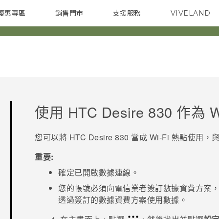
優惠專區
銷售門市
支援服務
VIVELAND
焦點訊息
智慧型手機
校園專案
銷售通路
配件
企業採購
使用
HTC Desire 830
作為
W
您可以將
HTC Desire 830
當成
Wi-Fi
熱點使用，與
重要:
確定已開啟數據連線。
您的帳號必須向電信業者簽訂數據資費方案
透過簽訂的數據資費方案使用數據。