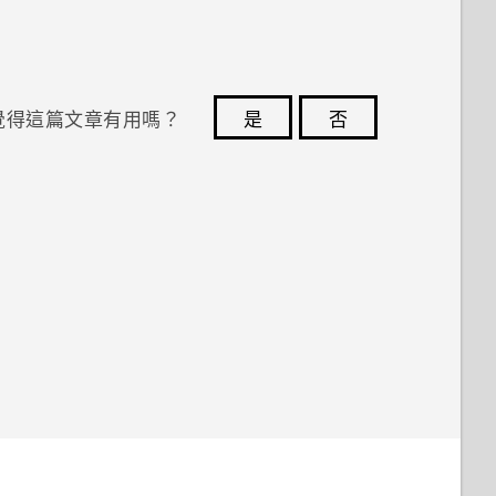
覺得這篇文章有用嗎？
是
否
您的意見回報可協助他人查看最實用的資訊。