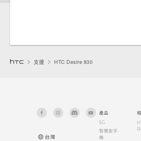
喚醒及解鎖
我透過藍牙傳送了一些檔案到電
安裝數位憑證
腦。檔案存到哪裡去了？
喚醒進入主畫面小工具面板
釘選目前的畫面
開啟透過藍牙接收的檔案時會發
喚醒進入 HTC BlinkFeed
生什麼事？
停用應用程式
使用Motion Launch Snap自動
為 Nano SIM 卡指派 PIN 碼
啟動相機
支援
HTC Desire 830‎
協助工具功能
使用快速撥號撥打電話
協助工具設定
設定螢幕鎖定
開啟或關閉縮放比例手勢
設定智慧鎖
產品
5G
H
使用 TalkBack 導覽 HTC
R
開啟或關閉鎖定螢幕通知
智慧型手
Desire 830
台灣
機