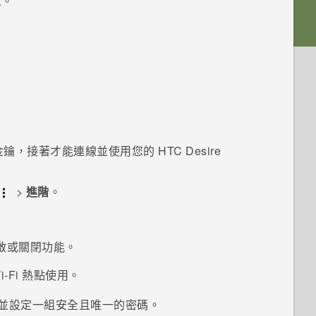
定
。
。
金鑰，接著才能連線並使用您的
HTC Desire
>
進階
。
啟或關閉功能。
i-Fi
熱點使用。
並設定一組安全且唯一的密碼。