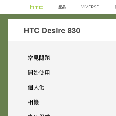
產品
VIVERSE
VIVE
G REIGNS
HTC Desire 830‎
常見問題
COMMUNICATION
開始使用
GETTING STARTED
手機上的各種便利功能
如何讓動態更新及生日顯示在我
個人化
的來電顯示？
APPS & FEATURES
打開包裝
我能將 Micro SIM 卡剪小為
手機設定及傳輸
個人化
相機
Nano SIM 卡以裝入手機內嗎？
螢幕在使用擴音功能時會關閉，
SETTINGS
熟悉新手機的功能
我收到 One 相片集即將終止服
個人化
要如何重新開啟螢幕？
HTC Desire 830
影像
相機
初次設定 HTC Desire 830