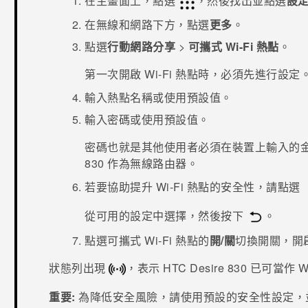
在
主畫面
上，點選
，然後找出並點選
設
在
無線和網路
下方，點選
更多
。
點選
行動網路分享
>
可攜式 Wi-Fi 熱點
。
第一次開啟
Wi-Fi
熱點時，必須先進行設定
輸入熱點名稱或使用預設值。
輸入密碼或使用預設值。
密碼也就是其他使用者必須在裝置上輸入的
830
作為無線路由器。
若要協助提升 Wi-Fi 熱點的安全性，請點選
從可用的設定中選擇，然後按下
。
點選
可攜式 Wi-Fi 熱點
的
開/關
切換開關，開
狀態列出現
，表示
HTC Desire 830
已可當作
W
重要:
為降低安全風險，請使用預設的安全性設定，