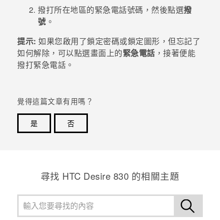
撥打所在地區的緊急電話號碼，然後點選
撥
登入
號
。
提示:
如果您啟用了鎖定密碼或鎖定圖形，但忘記了
如何解除，可以點選畫面上的
緊急電話
，接著便能
撥打緊急電話。
覺得這篇文章有用嗎？
是
否
感謝您！您的意見回報可協助他人查看最實用的資訊。
尋找 HTC Desire 830 的相關主題