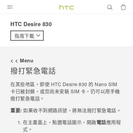
產品
HTC Desire 830‎
VIVE
指南下載
G REIGNS
智慧型手機
< < Menu
配件
撥打緊急電話
VIVERSE
在某些地區，即使
HTC Desire 830
的
Nano SIM
卡已被封鎖，或您尚未安裝 SIM 卡，仍可以用手機
優惠專區
撥打緊急電話。
焦點訊息
銷售門市
重要:
如果收不到網路訊號，將無法撥打緊急電話。
校園專案
銷售通路
支援服務
在
主畫面
上，點選電話圖示，開啟
電話
應用程
企業採購
式。
VIVELAND