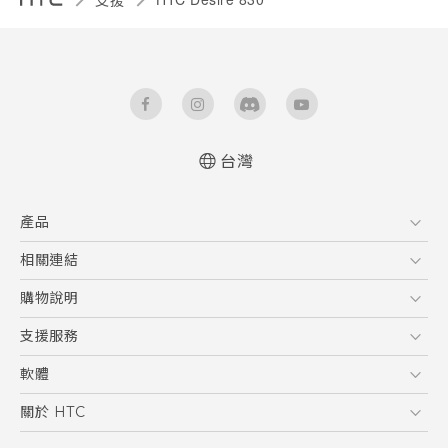
台灣
中文 - 快速入門手冊
產品
中文 - 使用手冊
English - Quick start guide
5G
相關連結
English - User manual
智慧型手機
HTC Research
購物說明
配件
購物須知
支援服務
VIVE
訂單管理
到府收送維修服務
軟體
付款方式
服務中心資訊
應用程式
關於 HTC
售後服務
客戶服務佈告欄
手機功能
ESG