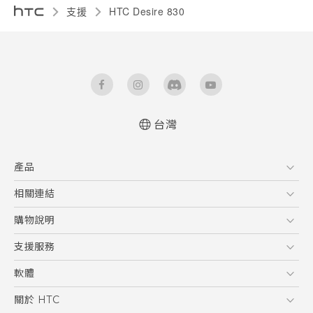
支援
HTC Desire 830‎
台灣
中文 - 快速入門手冊
產品
中文 - 使用手冊
English - Quick start guide
5G
相關連結
English - User manual
智慧型手機
HTC Research
購物說明
配件
購物須知
支援服務
VIVE
訂單管理
到府收送維修服務
軟體
付款方式
服務中心資訊
應用程式
關於 HTC
售後服務