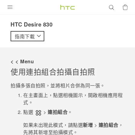
產品
HTC Desire 830‎
VIVE
指南下載
G REIGNS
智慧型手機
< < Menu
配件
使用
連拍組合
拍攝自拍照
VIVERSE
拍攝多張自拍照，並將相片合併為同一張。
優惠專區
在
主畫面
上，點選相機圖示，開啟
相機
應用程
式。
焦點訊息
銷售門市
點選
>
連拍組合
。
校園專案
銷售通路
支援服務
如果未出現此模式，請點選
新增
>
連拍組合
，
企業採購
先將其新增至拍攝模式。
VIVELAND