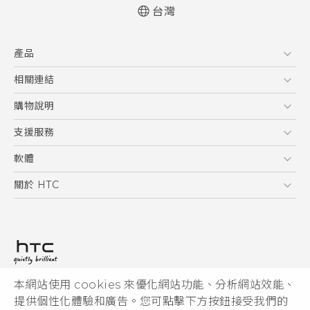
台灣
中文 - 快速入門手冊
產品
中文 - 使用手冊
English - Quick start guide
5G
相關連結
English - User manual
智慧型手機
HTC Research
購物說明
配件
購物須知
支援服務
VIVE
訂單管理
到府收送維修服務
軟體
付款方式
服務中心資訊
應用程式
關於 HTC
售後服務
客戶服務佈告欄
手機功能
ESG
常見問題
產品有限保固說明
相機工具
新聞稿
HTC Sync Manager
投資人
加入 HTC
本網站使用 cookies 來優化網站功能、分析網站效能、
© 2011-2026 HTC Corporation
隱私權政策
提供個性化體驗和廣告。您可點擊下方按鈕接受我們的
HTC 法律文件