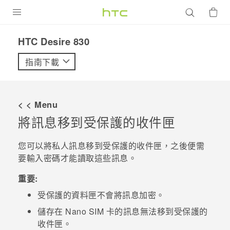
產品
HTC Desire 830‎
VIVE
指南下載
G REIGNS
智慧型手機
< < Menu
配件
將訊息移到受保護的收件匣
VIVERSE
您可以將私人訊息移到受保護的收件匣，之後便需
要輸入密碼才能讀取這些訊息。
優惠專區
重要:
焦點訊息
銷售門市
受保護的資料匣不會將訊息加密。
校園專案
銷售通路
支援服務
儲存在
Nano SIM
卡的訊息無法移到受保護的
企業採購
收件匣。
VIVELAND