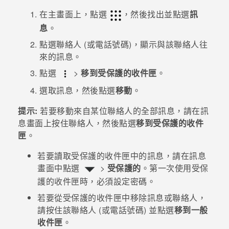
在
主畫面
上，點選
，然後找出並點選
訊
登入
息
。
點選聯絡人 (或電話號碼)，顯示與該聯絡人往
來的訊息。
點選
>
移到受保護的收件匣
。
選取訊息，然後點選
移動
。
提示:
若要移動來自某位聯絡人的全部訊息，請在
訊
息
畫面上按住聯絡人，然後點選
移到受保護的收件
匣
。
若要讀取受保護的收件匣中的訊息，請在
訊息
畫面中點選
>
受保護的
。第一次使用受保
護的收件匣時，必須設定密碼。
若要從受保護的收件匣中移除訊息或聯絡人，
請按住該聯絡人 (或電話號碼) 並點選
移到一般
收件匣
。