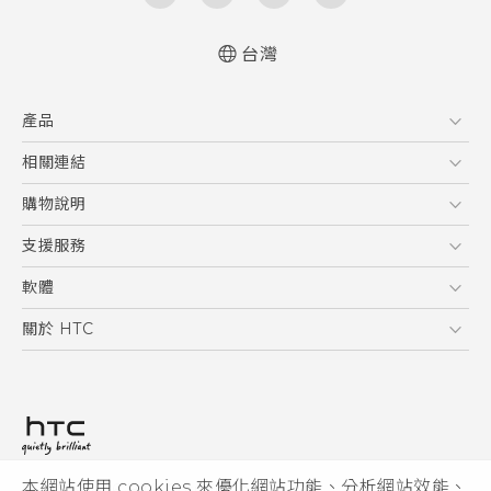
台灣
中文 - 快速入門手冊
產品
中文 - 使用手冊
English - Quick start guide
5G
相關連結
English - User manual
智慧型手機
HTC Research
購物說明
配件
購物須知
支援服務
VIVE
訂單管理
到府收送維修服務
軟體
付款方式
服務中心資訊
應用程式
關於 HTC
售後服務
客戶服務佈告欄
手機功能
ESG
常見問題
產品有限保固說明
相機工具
新聞稿
HTC Sync Manager
投資人
加入 HTC
本網站使用 cookies 來優化網站功能、分析網站效能、
© 2011-2026 HTC Corporation