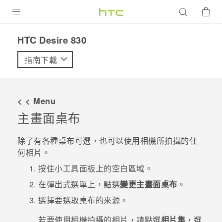
產品
HTC Desire 830‎
VIVE
指南下載
G REIGNS
智慧型手機
< < Menu
配件
主畫面桌布
VIVERSE
除了有各種桌布可選，也可以使用相機所拍攝的任
何相片。
優惠專區
按住小工具面板上的空白區域。
焦點訊息
銷售門市
在彈出式選單上，點選
變更主畫面桌布
。
校園專案
銷售通路
支援服務
選擇要選取桌布的來源。
企業採購
若要使用相機拍攝的相片，請點選
相片集
，選
VIVELAND