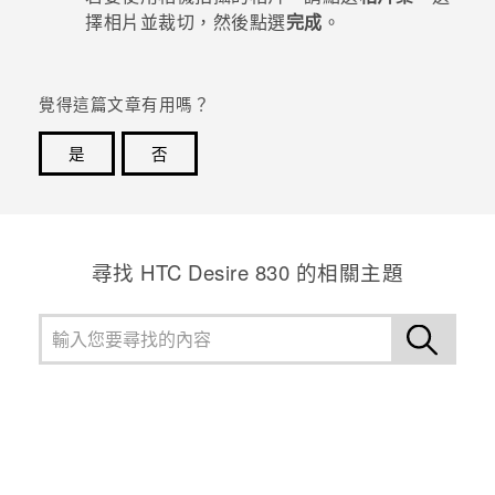
擇相片並裁切，然後點選
完成
。
登入
覺得這篇文章有用嗎？
是
否
感謝您！您的意見回報可協助他人查看最實用的資訊。
尋找 HTC Desire 830 的相關主題