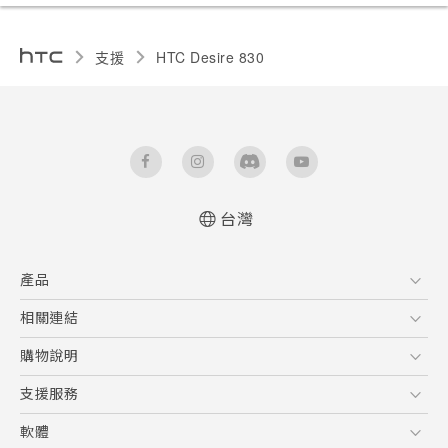
支援
HTC Desire 830‎
台灣
中文 - 快速入門手冊
產品
中文 - 使用手冊
English - Quick start guide
5G
相關連結
English - User manual
智慧型手機
HTC Research
購物說明
配件
購物須知
支援服務
VIVE
訂單管理
到府收送維修服務
軟體