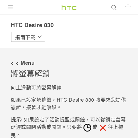
產品
HTC Desire 830‎
VIVE
指南下載
G REIGNS
智慧型手機
< < Menu
配件
將螢幕解鎖
VIVERSE
向上滑動可將螢幕解鎖
優惠專區
如果已設定螢幕鎖，
HTC Desire 830
將要求您提供
憑證，接著才能解鎖。
焦點訊息
銷售門市
提示:
如果設定了活動提醒或鬧鐘，可以從鎖定螢幕
校園專案
銷售通路
支援服務
延遲或關閉活動或鬧鐘。只要將
或
往上拖
企業採購
曳。
VIVELAND