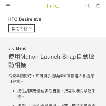
產品
HTC Desire 830‎
VIVE
指南下載
G REIGNS
智慧型手機
< < Menu
配件
使用
Motion Launch Snap
自動啟
動相機
VIVERSE
優惠專區
當螢幕關閉時，您可將手機喚醒並直接進入
相機
應
用程式。
焦點訊息
銷售門市
按住
調高音量
或
調低音量
，接著以橫向拿起手
校園專案
銷售通路
支援服務
機。
企業採購
VIVELAND
或是先以橫向拿起手機，接著立即按下
調高音