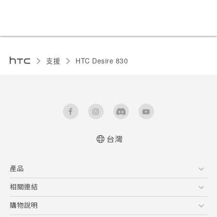
支援
HTC Desire 830‎
台灣
中文 - 快速入門手冊
產品
中文 - 使用手冊
English - Quick start guide
5G
相關連結
English - User manual
智慧型手機
HTC Research
購物說明
配件