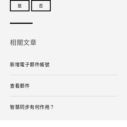
是
否
感謝您！您的意見回報可協助他人查看最實用的資訊。
相關文章
新增電子郵件帳號
查看郵件
智慧同步有何作用？