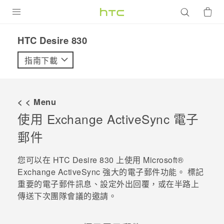
產品
HTC Desire 830‎
VIVE
指南下載
G REIGNS
智慧型手機
< < Menu
配件
使用 Exchange
ActiveSync
電子
郵件
VIVERSE
優惠專區
您可以在
HTC Desire 830
上使用
Microsoft®
Exchange
ActiveSync
強大的電子郵件功能。 標記
焦點訊息
銷售門市
重要的電子郵件訊息、設定外出回覆，或在半路上
傳送下次團隊會議的邀請。
校園專案
銷售通路
支援服務
企業採購
VIVELAND