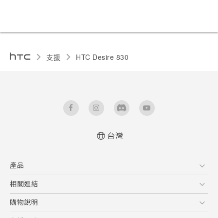
支援
HTC Desire 830‎
台灣
中文 - 快速入門手冊
產品
中文 - 使用手冊
English - Quick start guide
5G
相關連結
English - User manual
智慧型手機
HTC Research
購物說明
配件