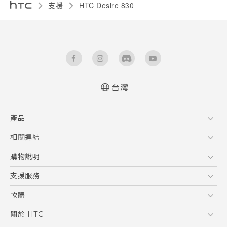
支援
HTC Desire 830‎
台灣
中文 - 快速入門手冊
產品
中文 - 使用手冊
English - Quick start guide
5G
相關連結
English - User manual
智慧型手機
HTC Research
購物說明
配件
購物須知
支援服務
VIVE
訂單管理
到府收送維修服務
軟體
付款方式
服務中心資訊
應用程式
關於 HTC
售後服務
客戶服務佈告欄