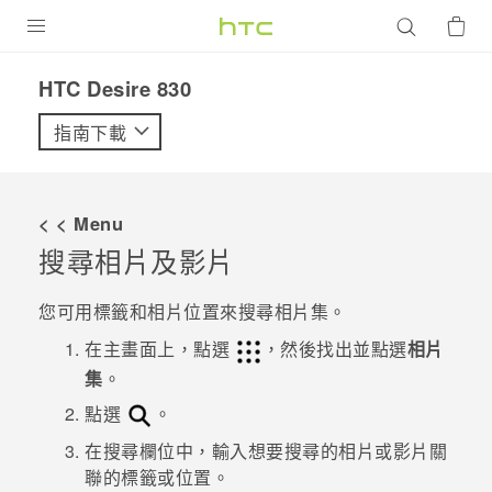
產品
HTC Desire 830‎
VIVE
指南下載
G REIGNS
智慧型手機
< < Menu
配件
搜尋相片及影片
VIVERSE
您可用標籤和相片位置來搜尋
相片集
。
優惠專區
在
主畫面
上，點選
，然後找出並點選
相片
集
。
焦點訊息
銷售門市
點選
。
校園專案
銷售通路
支援服務
在搜尋欄位中，輸入想要搜尋的相片或影片關
企業採購
聯的標籤或位置。
VIVELAND