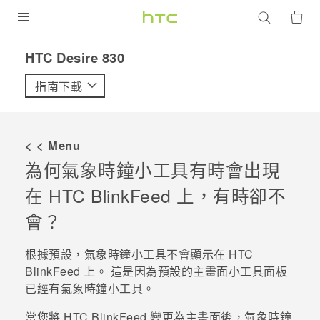
產品
HTC Desire 830‎
VIVE
指南下載
G REIGNS
智慧型手機
< < Menu
配件
為何氣象時鐘小工具有時會出現
在
HTC BlinkFeed
上，有時卻不
VIVERSE
會？
優惠專區
根據預設，氣象時鐘小工具不會顯示在
HTC
焦點訊息
銷售門市
BlinkFeed
上。 這是因為預設的主畫面小工具面板
校園專案
銷售通路
支援服務
已經有氣象時鐘小工具。
企業採購
當您將
HTC BlinkFeed
變更為主畫面後，氣象時鐘
VIVELAND