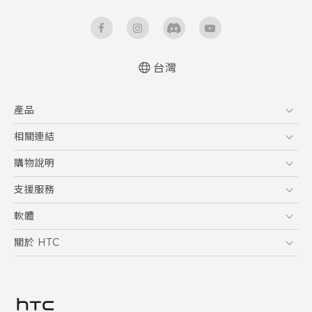
台灣
中文 - 快速入門手冊
產品
中文 - 使用手冊
English - Quick start guide
5G
相關連結
English - User manual
智慧型手機
HTC Research
購物說明
配件
購物須知
支援服務
VIVE
訂單管理
到府收送維修服務
軟體
付款方式
服務中心資訊
應用程式
關於 HTC
售後服務
客戶服務佈告欄
手機功能
ESG
常見問題
產品有限保固說明
相機工具
新聞稿
HTC Sync Manager
投資人