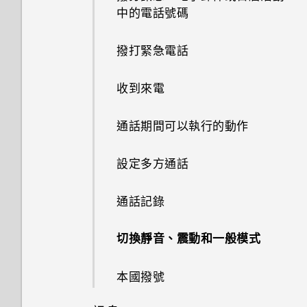
在 Car 內使用語音指令
盤功能？
變更影片播放速度
BlinkFeed？
從 HTC BlinkFeed 移除內容
分享活動
中的電話號碼
開啟應用程式
如何找出手機的 IMEI/MEID？
GIF 建立工具
個人化設定
Google 應用程式
認識手機設定
使用音量鍵拍攝相片及影片
新增歌曲至現正播放清單
在 Car 內搜尋地點
One 相片集終止服務後，我的
剪輯影片
如何切換 HTC Sense 鍵盤和第
接受或拒絕會議邀請
撥打緊急電話
分享內容
如何啟用開發人員選項？
線形效果
相片與影片會發生什麼事？
鈴聲、通知音效和鬧鐘
三方的輸入法？
更新手機軟體
關閉相機應用程式
更新專輯封面和演出者相片
探索附近的景點
從影片中儲存相片
關閉或延遲活動提醒
收到來電
切換最近使用的應用程式
為何省電模式和極致省電模式都
鏤空特效
為什麼 One 相片集終止服務？
主畫面桌布
HTC Sense 首頁小工具如何運
從 Play 商店取得應用程式
拍攝連續的相片
將歌曲設成鈴聲
變成灰色停用狀態？
在 Car 內播放音樂
作？
檢視、編輯和儲存 Zoe 精選
查看郵件
通話期間可以執行的動作
重新整理內容
幻影萬花筒
我的 HTC 手機有專用的相機按
變更顯示字型
從網路下載應用程式
在散景模式下變更焦點
檢視歌詞
如何啟用或停用裝置管理員應用
鈕嗎？
在 Car 中撥打電話
為何 HTC Sense 首頁小工具會
傳送電子郵件訊息
設定多方通話
擷取手機畫面
程式？
顯示應用程式推薦？我從未使用
雙重曝光
啟動列
解除安裝應用程式
拍攝自拍和人物照的小秘訣
在 YouTube 中尋找音樂影片
過這些類型的應用程式。
能否讓相機停留在待機模式以節
在 Car 內處理來電
讀取及回覆電子郵件訊息
通話記錄
何謂 HTC Sense 首頁小工具？
我的手機為何會變熱？
省電力？要如何設定？
魔法幻境
新增主畫面小工具
使用瞬間美膚套用柔膚美化
收聽 FM 收音機
能否移除 HTC Sense 首頁小工
自訂 Car
管理電子郵件訊息
切換靜音、震動和一般模式
具上的應用程式推薦？
設定 HTC Sense 首頁小工具
我的手機是全新的，但可用儲存
我拍攝的相片是否包含地理標
魔法變臉
新增主畫面捷徑
使用自動自拍
何謂 HTC Connect？
空間卻比總容量少。為什麼？
記？
使用塗鴉
搜尋電子郵件訊息
本國撥號
如何善加利用 HTC Sense 首頁
設定住家及工作位置
編輯主畫面面板
使用聲控自拍
使用 HTC Connect 分享媒體
小工具？
忘記了 Google 帳號的密碼該怎
為何魔法變臉無法在某些相片中
使用時鐘