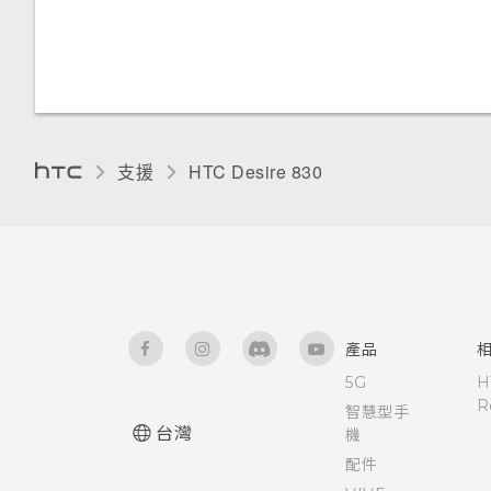
體重設)
與鎖定螢幕通知互動
釘選目前的畫面
重設 HTC Desire 830 (硬體重
變更鎖定螢幕捷徑
設)
停用應用程式
變更鎖定螢幕桌布
為 Nano SIM 卡指派 PIN 碼
支援
HTC Desire 830‎
關閉鎖定螢幕
協助工具功能
通知面板
協助工具設定
管理應用程式通知
開啟或關閉縮放比例手勢
產品
通知 LED 指示燈
5G
H
使用 TalkBack 導覽 HTC
R
智慧型手
Desire 830
台灣
機
選取、複製及貼上文字
配件