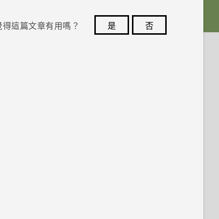
覺得這篇文章有用嗎？
是
否
您的意見回報可協助他人查看最實用的資訊。