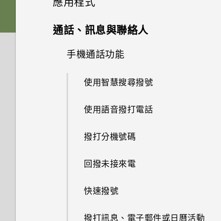
應用程式
務的通知。One 相片集是什
是否需插入 SIM 卡才能使用
移除螢幕鎖時出現「裝置保護功
麼？
HTC 傳輸？
HTC Sense 首頁
如何設定預設的簡訊應用程式？
Nano SIM 卡
何謂 主題應用程式？
音效
能將停止運作」的訊息，裝置保
從雲端儲存空間還原備份
HTC BlinkFeed
相機畫面
通話、訊息與聯絡人
護是什麼意思？
如何變更相機取景器的長寬比？
最新版的 HTC BlinkFeed 有哪
螢幕導覽按鈕
為何收不到使用 iPhone 的聯絡
記憶卡
下載主題
相片集
HTC 應用程式更新
從 Android 手機傳輸內容
選擇拍攝模式
手機通話功能
何謂 HTC BlinkFeed？
些不同？
人的訊息？
HTC BoomSound 配備杜比音效
為何慢動作影片無法錄下聲音？
新增第四個導覽按鈕
相片編輯工具
電池
將主題加入我的最愛
下的劇院和音樂模式有何差異？
在相片集內檢視相片和影片
從 iPhone 傳輸內容的方式
縮放
開啟或關閉 HTC BlinkFeed
使用智慧搜尋撥號
為何氣象時鐘小工具有時會出現
如何在訊息內加入簽名？
我在旅行時變更了時區，我可以
在 HTC BlinkFeed 上，有時卻
娛樂
重新排列導覽按鈕
選取相片進行編輯
切換手機開關
重新建立自己的主題
加密功能為預設開啟嗎？
新增相片或影片至相簿
透過 iCloud 傳送 iPhone 內容
從日曆查看目前所在城市與居住
開啟或關閉相機閃光燈
不會？
餐廳推薦
使用語音撥打電話
為何在聯絡人應用程式內看不到
城市的時差嗎？
日曆與電子郵件
切換 HTC BoomSound 的模式
休眠模式
最近新增的聯絡人？
調整相片
混合及配對主題
如何在電信業者的網路中新增存
將相片或影片複製或移至其他相
取得聯絡人及其他內容的其他方
拍攝相片
HTC BlinkFeed 是否會消耗過
在 HTC BlinkFeed 上新增內容
撥打分機號碼
取點？
Google 搜尋及應用程式
簿
法
如何切換為駕駛模式？
多電力和記憶體？
的方式
檢視日曆
使用 HTC BoomSound 搭配耳
將螢幕解鎖
如何移除重複的聯絡人？
在相片上畫圖
尋找主題
提示：如何拍出更棒的相片
回撥未接來電
機
其他應用程式
我無法退出應用程式。我該怎麼
新增相片及影片標籤
使用 Google 即時資訊取得最當
在手機和電腦之間傳送相片、影
可以從舊的 HTC 手機匯入我的
如何設定 HTC BlinkFeed 的自
自訂重點消息摘要
排程或編輯活動
動作手勢
如何變更電子郵件訊息內的簽
做？
套用相片濾鏡
分享主題
下的資訊
片及音樂
最愛嗎？
動重新整理排程？
拍攝影片
快速撥號
聆聽音樂
名？
Car 開車夥伴
搜尋相片及影片
張貼到社交網路
選擇要顯示的日曆
觸控手勢
如何關閉 TalkBack？
美化人物照
刪除主題
搜尋 HTC Desire 830 和網路
使用快速設定
小算盤應用程式是否有進階小算
離線時能否繼續使用 HTC
在錄影期間拍照 — 影像相片
撥打訊息、電子郵件或日曆活動
音樂播放清單