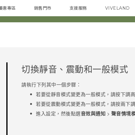
優惠專區
銷售門市
支援服務
VIVELAND
焦點訊息
智慧型手機
校園專案
銷售通路
配件
企業採購
切換靜音、震動和一般模式
請執行下列其中一個步驟：
若要從靜音模式變更為一般模式，請按下
調
若要從震動模式變更為一般模式，請按兩下
進入設定，然後點選
音效與通知
>
聲音情境