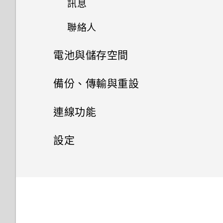
訊息
使用 Exchange ActiveSync 電
麼辦？
使用？
手動切換位置
變更主畫面
子郵件
使用自拍計時器拍照
傳送音樂至 Blackfire 相容喇叭
手機上為何會出現餐廳推薦？
查看氣象
聯絡人
傳送簡訊 (SMS)
要如何得知我的手機能否在其他
為何不一定每首歌都會顯示歌
釘選及取消釘選應用程式
分類小工具面板和啟動列上的應
新增電子郵件帳號
使用連拍組合拍攝自拍照
國家的本國網路內使用？
詞？
將音樂傳送至支援 Qualcomm
可以移除或隱藏鎖定螢幕嗎？
錄音
電池與儲存空間
用程式
聯絡人清單
傳送多媒體訊息 (MMS)
AllPlay 智慧媒體平台的喇叭
新增應用程式至 HTC Sense 首
智慧同步有何作用？
使用前後合拍模式
如何將手機的網際網路連線分享
日曆為何沒有顯示活動？
頁小工具
電源及儲存空間管理
排列應用程式
備份、傳輸與重設
設定個人檔案
傳送群組訊息
給其他裝置使用？
HTC BoomSound Connect 應
拍攝全景相片
用程式
開啟及關閉智慧資料夾
同步、備份及重設
顯示電池百分比
連線功能
新增新的聯絡人
繼續撰寫訊息草稿
手機能在找不到 Wi-Fi 或訊號
太弱時自動切換至行動網路嗎？
使用 HDR
何謂 Motion Launch？
查看電池用量
網際網路連線
新增社交網路、電子郵件帳號等
編輯聯絡人的資訊
設定
回覆訊息
為何無法在應用程式內使用多指
慢動作錄影
開啟或關閉 Motion Launch 手
無線分享
查看電池記錄
同步帳號
設定和隱私權
開啟或關閉數據連線
聯繫聯絡人
手勢？
轉寄訊息
勢
手動調整相機設定
開啟或關閉 藍牙
使用省電功能
移除帳號
管理數據使用量
匯入或複製聯絡人
開啟或關閉定位服務
為何將手機側向轉動時畫面未跟
將訊息移到受保護的收件匣
喚醒進入鎖定螢幕
著旋轉？
將設定另存為拍攝模式
連接藍牙耳機
極致省電模式
備份檔案、資料和設定的方式
Wi-Fi 連線
合併聯絡人資訊
請勿打擾模式
封鎖不要的訊息