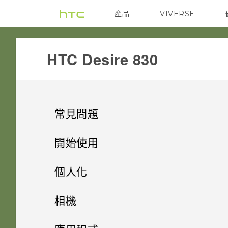
產品
VIVERSE
VIVE
G REIGNS
HTC Desire 830‎
常見問題
COMMUNICATION
開始使用
GETTING STARTED
手機上的各種便利功能
如何讓動態更新及生日顯示在我
個人化
的來電顯示？
APPS & FEATURES
打開包裝
我能將 Micro SIM 卡剪小為
手機設定及傳輸
個人化
相機
Nano SIM 卡以裝入手機內嗎？
螢幕在使用擴音功能時會關閉，
SETTINGS
熟悉新手機的功能
我收到 One 相片集即將終止服
個人化
要如何重新開啟螢幕？
HTC Desire 830
影像
相機
初次設定 HTC Desire 830