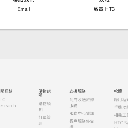
Email
致電 HTC
中文 - 快速入門手冊
中文 - 使用手冊
English - Quick start guide
English - User manual
相關連結
購物說
支援服務
軟體
明
TC
到府收送維修
應用程
購物須
esearch
服務
手機功
知
服務中心資訊
相機工
訂單管
客戶服務佈告
HTC S
理
欄