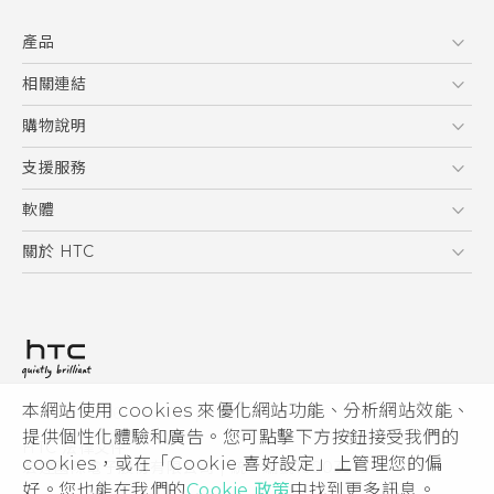
中文 - 快速入門手冊
產品
中文 - 使用手冊
English - Quick start guide
5G
相關連結
English - User manual
智慧型手機
HTC Research
購物說明
配件
購物須知
支援服務
VIVE
訂單管理
到府收送維修服務
軟體
付款方式
服務中心資訊
應用程式
關於 HTC
售後服務
客戶服務佈告欄
手機功能
ESG
常見問題
產品有限保固說明
相機工具
新聞稿
HTC Sync Manager
投資人
加入 HTC
本網站使用 cookies 來優化網站功能、分析網站效能、
© 2011-2026 HTC Corporation
隱私權政策
提供個性化體驗和廣告。您可點擊下方按鈕接受我們的
HTC 法律文件
產品安全性
cookies，或在「Cookie 喜好設定」上管理您的偏
宏達國際電子股份有限公司 | 統一編號16003518
好。您也能在我們的
Cookie 政策
中找到更多訊息。