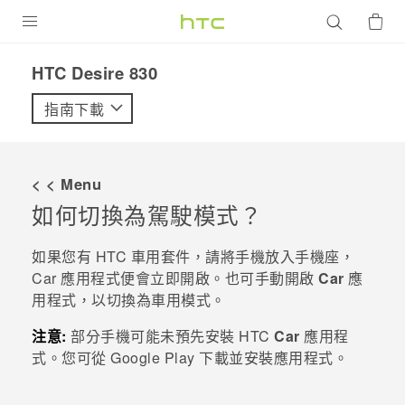
產品
HTC Desire 830‎
VIVE
指南下載
G REIGNS
智慧型手機
< < Menu
配件
如何切換為駕駛模式？
VIVERSE
如果您有 HTC 車用套件，請將手機放入手機座，
Car
應用程式便會立即開啟。也可手動開啟
Car
應
優惠專區
用程式，以切換為車用模式。
焦點訊息
銷售門市
注意:
部分手機可能未預先安裝 HTC
Car
應用程
校園專案
式。
您可從
Google Play
下載並安裝應用程式。
銷售通路
支援服務
企業採購
VIVELAND