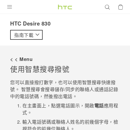
產品
HTC Desire 830‎
VIVE
指南下載
G REIGNS
智慧型手機
< < Menu
配件
使用
智慧搜尋
撥號
VIVERSE
您可以直接撥打數字，也可以使用
智慧搜尋
快速撥
號。
智慧搜尋
會搜尋儲存/同步的聯絡人或通話記錄
優惠專區
中的電話號碼，然後撥出電話。
焦點訊息
銷售門市
在
主畫面
上，點選電話圖示，開啟
電話
應用程
式。
校園專案
銷售通路
支援服務
輸入電話號碼或聯絡人姓名的前幾個字母，檢
企業採購
視符合的前幾位聯絡人。
VIVELAND