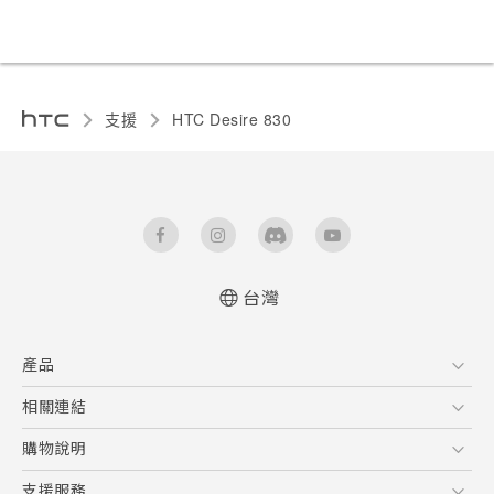
支援
HTC Desire 830‎
台灣
中文 - 快速入門手冊
產品
中文 - 使用手冊
English - Quick start guide
5G
相關連結
English - User manual
智慧型手機
HTC Research
購物說明
配件
購物須知
支援服務