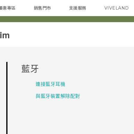
優惠專區
銷售門市
支援服務
VIVELAND
焦點訊息
智慧型手機
校園專案
銷售通路
配件
企業採購
im‎
藍牙
連接藍牙耳機
與藍牙裝置解除配對