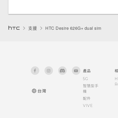
為 Nano SIM 卡指派 PIN 碼
語音輸入文字
以螢幕鎖定保護 HTC Desire
626G+ dual sim
顯示電池百分比
支援
HTC Desire 626G+ dual sim‎
查看電池使用量和記錄
延長電池使用時間的提示
個人化 HTC Dot View
產品
5G
H
HTC Dot View 沒有顯示最近撥
R
智慧型手
打的電話嗎？
台灣
機
配件
HTC Dot View未顯示音樂控制
VIVE
鍵或應用程式通知？