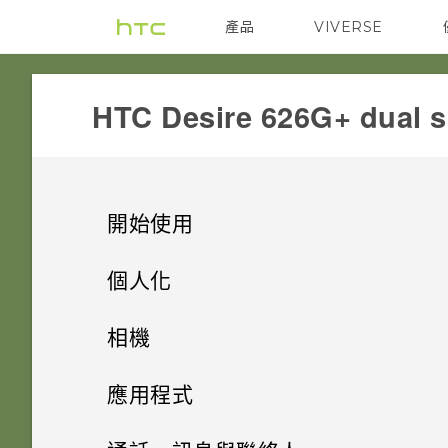
產品
VIVERSE
VIVE
G REIGNS
HTC Desire 626G+ dual s
開始使用
打開包裝
個人化
熟悉新手機的功能
設定手機
HTC Desire 626G+ dual sim
相機
個人化
螢幕導覽按鈕
雙 Nano SIM 卡
相機
初次設定 HTC Desire 626G+
應用程式
dual sim
觸控手勢
主畫面桌布
記憶卡
HTC BlinkFeed
使用 Android 相機