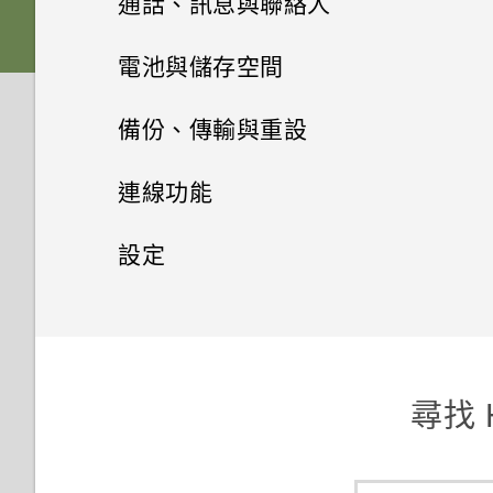
通話、訊息與聯絡人
透過藍牙從舊手機傳輸聯絡人
休眠模式
啟動列
搜尋和網頁瀏覽器
電池
手機通話功能
張貼到社交網路
電池與儲存空間
安裝更新
相片集和精選影片
將螢幕解鎖
新增小工具到主畫面
訊息
使用 Google 即時資訊取得最當
切換手機開關
生動的主畫面
儲存空間和檔案
撥打電話
備份、傳輸與重設
下的資訊
手動檢查更新
音樂
聯絡人
在相片集內檢視相片和影片
開啟應用程式
排列應用程式
透過 Android 訊息傳送簡訊或
開啟或關閉 HTC BlinkFeed
撥打緊急電話
備份及重設
儲存空間類型
連線功能
搜尋 HTC Desire 626G+ dual
多媒體簡訊
旅行和地圖
電子郵件
建立音樂播放清單
編輯相片
切換最近使用的應用程式
sim 和網路
聯絡人清單
在鎖定螢幕上新增小工具
選取摘要
接聽來電或拒接來電
在 HTC Desire 626G+ dual sim
網際網路連線
將設定備份至 Google
設定
Play 商店和其他應用程式
開啟或關閉定位服務
內複製檔案
新增歌曲至佇列
使用 Gmail
檢視及編輯精選影片
通知面板
瀏覽網頁
設定個人的聯絡資訊
關閉鎖定螢幕
藍牙
從 HTC BlinkFeed 閱讀文章
撥打快速撥號號碼
重新啟動 HTC Desire 626G+
設定和隱私權
開啟或關閉數據連線
從 Play 商店取得應用程式
關於 Google 地圖
檔案管理員
dual sim (軟體重設)
聆聽音樂
在 Gmail 中回覆或轉寄電子郵
使用快速設定
將網頁加入我的最愛
新增新的聯絡人
新增主畫面捷徑
從 HTC BlinkFeed 刪除方塊磚
連接藍牙耳機
查看通話記錄
件訊息
Wi-Fi
移除帳號
從網路下載應用程式
在地圖上移動
重設 HTC Desire 626G+ dual
尋找 H
認識手機設定
清除瀏覽器記錄
編輯聯絡人的資訊
編輯主畫面面板
sim (硬體重設)
與藍牙裝置解除配對
通話期間可以執行的動作
新增電子郵件帳號
管理數據使用量
關閉畫面自動旋轉功能
解除安裝應用程式
搜尋位置
變更鈴聲和通知音效
聯繫聯絡人
變更主畫面
設定多方通話
查看郵件
連線到虛擬私有網路 (VPN)
調整螢幕關閉前的閒置時間