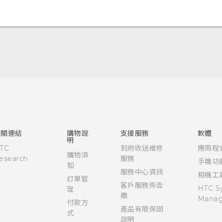
快速入門手冊
使用手冊
相關連結
購物說
支援服務
軟體
明
TC
到府收送維修
應用程
購物須
esearch
服務
手機功
知
服務中心資訊
相機工
訂單管
客戶服務佈告
HTC S
理
欄
Manag
付款方
產品有限保固
式
說明