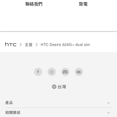
聯絡我們
致電
支援
HTC Desire 626G+ dual sim‎
台灣
快速入門手冊
產品
使用手冊
5G
相關連結