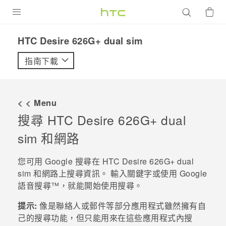
產品
HTC Desire 626G+ dual sim‎
VIVE
指南下載
G REIGNS
智慧型手機
< < Menu
配件
搜尋
HTC Desire 626G+ dual
sim
和網路
VIVERSE
優惠專區
您可用
Google
搜尋
在
HTC Desire 626G+ dual
sim
和網路上搜尋資訊。 輸入關鍵字或使用
Google
焦點訊息
銷售門市
語音搜尋™
，就能開始使用搜尋。
校園專案
銷售通路
支援服務
提示:
像是
聯絡人
或
郵件
等部分應用程式雖然擁有自
企業採購
己的搜尋功能，但只能用來在這些應用程式內搜
VIVELAND