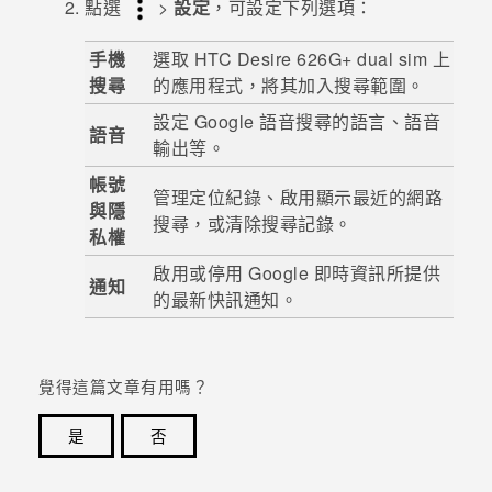
點選
>
設定
，可設定下列選項：
手機
選取
HTC Desire 626G+ dual sim
上
搜尋
的應用程式，將其加入搜尋範圍。
設定
Google
語音搜尋
的語言、語音
語音
輸出等。
帳號
管理定位紀錄、啟用顯示最近的網路
與隱
搜尋，或清除搜尋記錄。
私權
啟用或停用
Google 即時資訊
所提供
通知
的最新快訊通知。
覺得這篇文章有用嗎？
是
否
感謝您！您的意見回報可協助他人查看最實用的資訊。