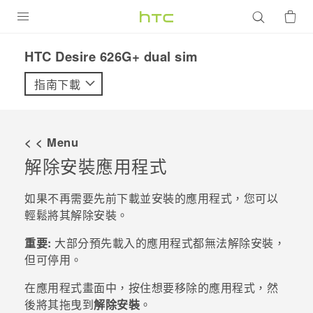
產品
HTC Desire 626G+ dual sim‎
VIVE
指南下載
G REIGNS
智慧型手機
< < Menu
配件
解除安裝應用程式
VIVERSE
如果不再需要先前下載並安裝的應用程式，您可以
輕鬆將其解除安裝。
優惠專區
重要:
大部分預先載入的應用程式都無法解除安裝，
焦點訊息
銷售門市
但可停用。
校園專案
銷售通路
支援服務
在
應用程式
畫面中，按住想要移除的應用程式，然
企業採購
後將其拖曳到
解除安裝
。
VIVELAND