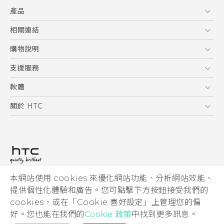
快速入門手冊
產品
使用手冊
5G
相關連結
智慧型手機
HTC Research
購物說明
配件
購物須知
支援服務
VIVE
訂單管理
到府收送維修服務
軟體
付款方式
服務中心資訊
應用程式
關於 HTC
售後服務
客戶服務佈告欄
手機功能
ESG
常見問題
產品有限保固說明
相機工具
新聞稿
HTC Sync Manager
投資人
加入 HTC
本網站使用 cookies 來優化網站功能、分析網站效能、
© 2011-2026 HTC Corporation
隱私權政策
提供個性化體驗和廣告。您可點擊下方按鈕接受我們的
HTC 法律文件
產品安全性
cookies，或在「Cookie 喜好設定」上管理您的偏
宏達國際電子股份有限公司 | 統一編號16003518
好。您也能在我們的
Cookie 政策
中找到更多訊息。
Cookie