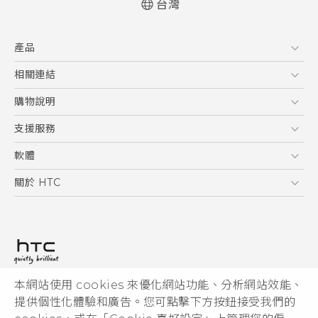
台灣
快速入門手冊
產品
使用手冊
5G
相關連結
智慧型手機
HTC Research
購物說明
配件
購物須知
支援服務
VIVE
訂單管理
到府收送維修服務
軟體
付款方式
服務中心資訊
應用程式
關於 HTC
售後服務
客戶服務佈告欄
手機功能
ESG
常見問題
產品有限保固說明
相機工具
新聞稿
HTC Sync Manager
投資人
加入 HTC
本網站使用 cookies 來優化網站功能、分析網站效能、
© 2011-2026 HTC Corporation
隱私權政策
提供個性化體驗和廣告。您可點擊下方按鈕接受我們的
HTC 法律文件
產品安全性