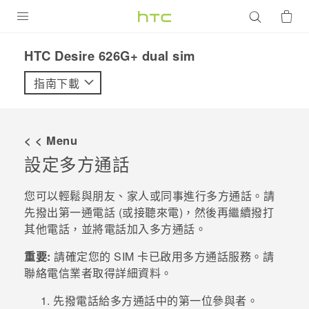
產品
HTC Desire 626G+ dual sim‎
VIVE
指南下載
G REIGNS
智慧型手機
< < Menu
配件
設定多方通話
VIVERSE
您可以輕鬆與朋友、家人或同事進行多方通話。請
先撥出第一通電話 (或接聽來電)，然後再繼續撥打
優惠專區
其他電話，並將電話加入多方通話。
焦點訊息
銷售門市
重要:
請確定您的 SIM 卡已啟用多方通話服務。請
校園專案
聯絡電信業者取得詳細資料。
銷售通路
支援服務
企業採購
先撥電話給多方通話中的第一位參與者。
VIVELAND