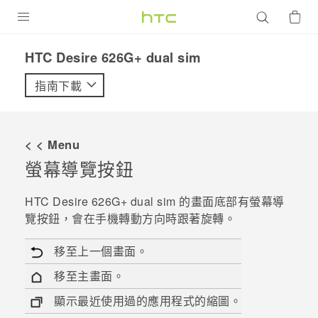
產品
HTC Desire 626G+ dual sim‎
VIVE
指南下載
G REIGNS
智慧型手機
< < Menu
配件
螢幕導覽按鈕
VIVERSE
HTC Desire 626G+ dual sim
的畫面底部有螢幕導
覽按鈕，會在手機轉動方向時跟著旋轉。
優惠專區
移至上一個畫面。
焦點訊息
銷售門市
移至主畫面。
校園專案
銷售通路
支援服務
顯示最近使用過的應用程式的縮圖。
企業採購
VIVELAND