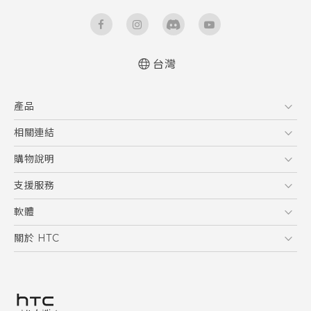
台灣
快速入門手冊
產品
使用手冊
5G
相關連結
智慧型手機
HTC Research
購物說明
配件
購物須知
支援服務
VIVE
訂單管理
到府收送維修服務
軟體
付款方式
服務中心資訊
應用程式
關於 HTC
售後服務
客戶服務佈告欄
手機功能
ESG
常見問題
產品有限保固說明
相機工具
新聞稿
HTC Sync Manager
投資人