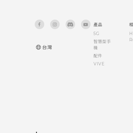
產品
5G
H
R
智慧型手
台灣
機
配件
VIVE