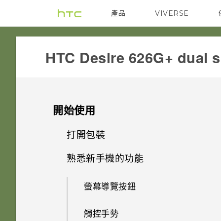
產品
VIVERSE
VIVE
G REIGNS
HTC Desire 626G+ dual s
開始使用
打開包裝
熟悉新手機的功能
HTC Desire 626G+ dual sim
螢幕導覽按鈕
雙 Nano SIM 卡
觸控手勢
記憶卡