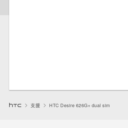
聯絡人群組
檢視 Gmail 收件匣
開啟或關閉飛安模式
新增及同步帳號
管理 Nano SIM 卡
選擇要連線到 3G 網路的 Nano
SIM 卡
為 Nano SIM 卡指派 PIN 碼
以螢幕鎖定保護 HTC Desire
626G+ dual sim
支援
HTC Desire 626G+ dual sim‎