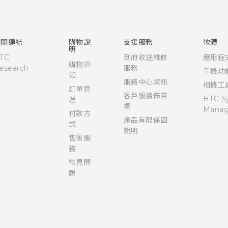
快速入門手冊
使用手冊
相關連結
購物說
支援服務
軟體
明
TC
到府收送維修
應用程
購物須
esearch
服務
手機功
知
服務中心資訊
相機工
訂單管
客戶服務佈告
HTC S
理
欄
Manag
付款方
產品有限保固
式
說明
售後服
務
常見問
題