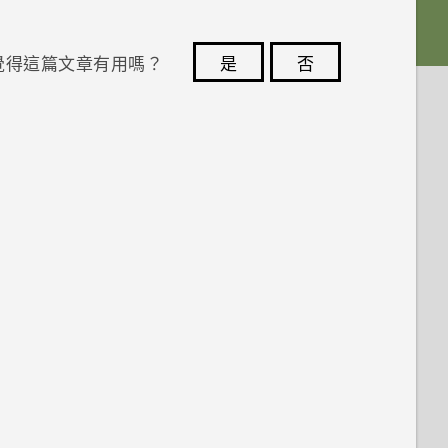
覺得這篇文章有用嗎？
是
否
您的意見回報可協助他人查看最實用的資訊。