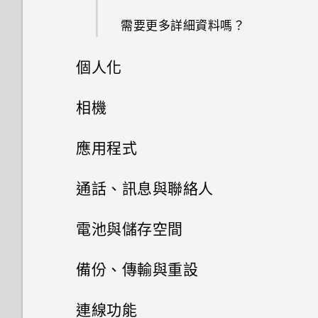
需要更多詳細資料嗎？
個人化
設定手機
相機
個人化
相機
初次設定 HTC Desire 626G+
應用程式
dual sim
主畫面桌布
HTC BlinkFeed
使用 Android 相機
通話、訊息與聯絡人
透過藍牙從舊手機傳輸聯絡人
啟動列
搜尋和網頁瀏覽器
手機通話功能
張貼到社交網路
電池與儲存空間
安裝更新
相片集和精選影片
新增小工具到主畫面
訊息
使用 Google 即時資訊取得最當
生動的主畫面
儲存空間和檔案
撥打電話
備份、傳輸與重設
下的資訊
手動檢查更新
音樂
聯絡人
在相片集內檢視相片和影片
排列應用程式
透過 Android 訊息傳送簡訊或
開啟或關閉 HTC BlinkFeed
撥打緊急電話
備份及重設
儲存空間類型
連線功能
搜尋 HTC Desire 626G+ dual
多媒體簡訊