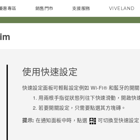
優惠專區
銷售門市
支援服務
VIVELAND
焦點訊息
智慧型手機
校園專案
銷售通路
配件
企業採購
im‎
使用
快速設定
快速設定
面板可輕鬆設定例如
Wi-Fi®
和
藍牙
的開關
用兩根手指從狀態列往下快速滑動，開啟
快
若要開關設定，只需要點選其方塊磚。
提示:
在通知面板中時，點選
可切換至
快速設定