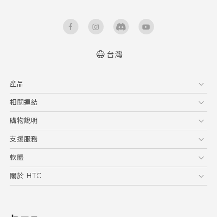
台灣
快速入門手冊
產品
使用手冊
5G
相關連結
智慧型手機
HTC Research
購物說明
配件
購物須知
支援服務
VIVE
訂單管理
到府收送維修服務
軟體
付款方式
服務中心資訊
應用程式
關於 HTC
售後服務
客戶服務佈告欄
手機功能
ESG
常見問題
產品有限保固說明
相機工具
新聞稿