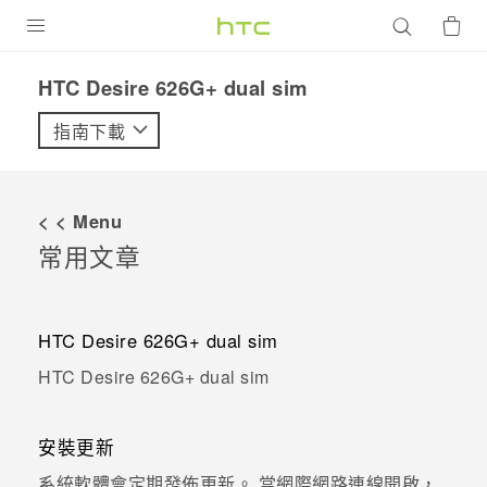
產品
HTC Desire 626G+ dual sim
VIVE
指南下載
G REIGNS
智慧型手機
< < Menu
配件
常用文章
VIVERSE
HTC Desire 626G+ dual sim
優惠專區
HTC Desire 626G+ dual sim
焦點訊息
銷售門市
校園專案
銷售通路
支援服務
安裝更新
企業採購
系統軟體會定期發佈更新。 當網際網路連線開啟，
VIVELAND